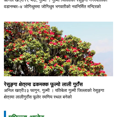
अनिल खत्री१९ भदौ, गुल्मी । गुल्मी जिल्लाको रेसुङ्गा नगरपालिका
वडानम्बर–४ जोगिथुममा जोगिथुम भगवतीको नवनिर्मित मन्दिरको
रेसुङ्गा क्षेत्रमा ढकमक्क फूल्यो लाली गुराँस
अनिल खत्री२३ फागुन, गुल्मी । यतिबेला गुल्मी जिल्लाको रेसुङ्गा
क्षेत्रमा लालीगुराँस फूलेर रमणिय स्थल बनेको