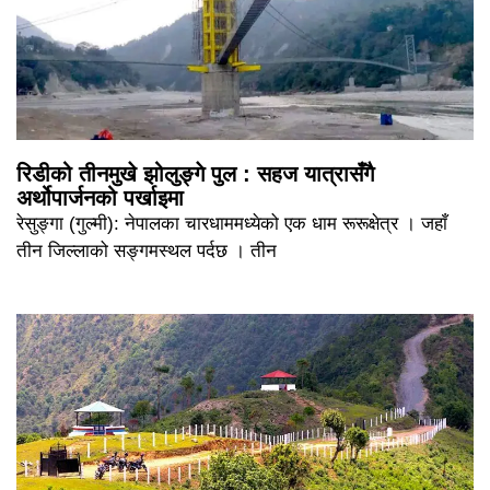
रिडीको तीनमुखे झोलुङ्गे पुल : सहज यात्रासँगै
अर्थोपार्जनको पर्खाइमा
रेसुङ्गा (गुल्मी): नेपालका चारधाममध्येको एक धाम रूरूक्षेत्र । जहाँ
तीन जिल्लाको सङ्गमस्थल पर्दछ । तीन