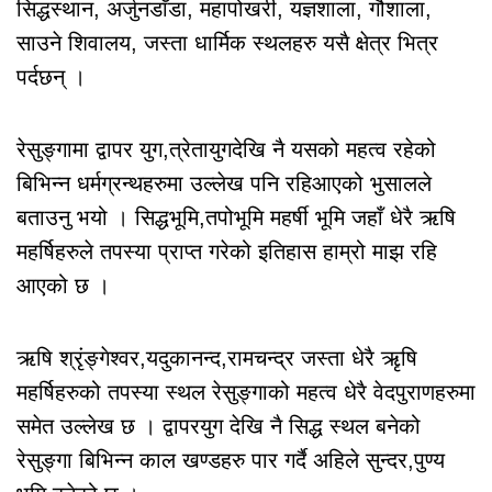
सिद्धस्थान, अर्जुनडाँडा, महापोखरी, यज्ञशाला, गौशाला,
साउने शिवालय, जस्ता धार्मिक स्थलहरु यसै क्षेत्र भित्र
पर्दछन् ।
रेसुङ्गामा द्वापर युग,त्रेतायुगदेखि नै यसको महत्व रहेको
बिभिन्न धर्मग्रन्थहरुमा उल्लेख पनि रहिआएको भुसालले
बताउनु भयो । सिद्धभूमि,तपोभूमि महर्षी भूमि जहाँ धेरै ऋषि
महर्षिहरुले तपस्या प्राप्त गरेको इतिहास हाम्रो माझ रहि
आएको छ ।
ऋषि श्रृंङ्गेश्वर,यदुकानन्द,रामचन्द्र जस्ता धेरै ऋृषि
महर्षिहरुको तपस्या स्थल रेसुङ्गाको महत्व धेरै वेदपुराणहरुमा
समेत उल्लेख छ । द्वापरयुग देखि नै सिद्ध स्थल बनेको
रेसुङ्गा बिभिन्न काल खण्डहरु पार गर्दै अहिले सुन्दर,पुण्य