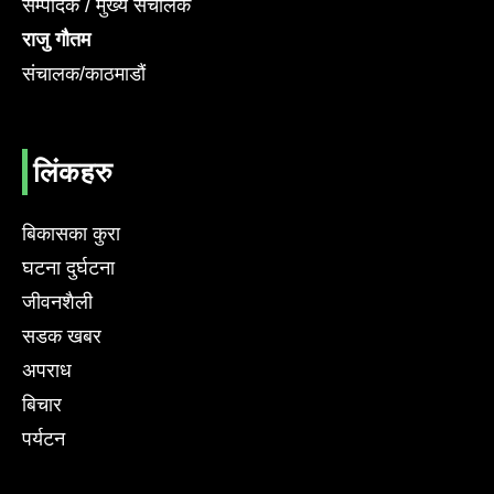
सम्पादक / मुख्य संचालक
राजु गौतम
संचालक/काठमाडौं
लिंकहरु
बिकासका कुरा
घटना दुर्घटना
जीवनशैली
सडक खबर
अपराध
बिचार
पर्यटन