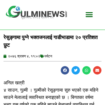
Skip
to
content
शुक्रबार, २०८३ श्रावण २२
रेसुङ्गामा पुग्ने भक्तजनलाई गाडीभाडामा २० प्रतिशत
छुट
२०७६ श्रावण ४, ११:०२
पर्यटन
अनिल खत्री
४ साउन, गुल्मी । गुल्मीको रेसुङ्गामा सुरु भएको एक महिने
साउने मेलालाई व्यवस्थित बनाइएको छ । बिगतका वर्षमा
भन्दा यस वर्षको एक महिने साउने मेलालाई व्यवस्थित गर्न