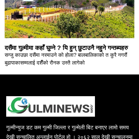
दसैंमा गुल्मीमा कहाँ घुम्ने ? यि हुन् छुटाउनै नहुने गन्तब्यहरु
सन्जु काउछा दसैंमा नरमाउने को होला? बालबालिकाको त कुरै नगरौं
बुढापाकासम्मलाई दशैँको रौनक उस्तै लागेको
गुल्मीन्युज डट कम गुल्मी जिल्ला र गुल्मेली बिट बनाएर लामो समय
देखी सन्चालित अन्लाईन पोर्टल हो । २०६२ साल देखी सन्चालनमा