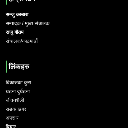
सन्जु काउछा
सम्पादक / मुख्य संचालक
राजु गौतम
संचालक/काठमाडौं
लिंकहरु
बिकासका कुरा
घटना दुर्घटना
जीवनशैली
सडक खबर
अपराध
बिचार