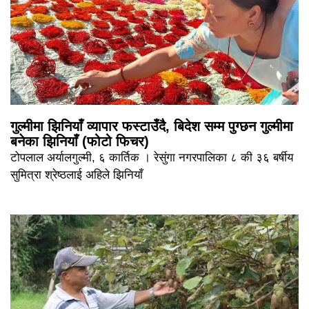
गुल्मीमा झिनियाँ व्यापार फस्टाउँदै, बिदेश सम्म पुग्छन गुल्मीमा
बनेका झिनियाँ (फोटो फिचर)
टोपलाल अर्यालगुल्मी, ६ कार्तिक । रेसुंगा नगरपालिका ८ की ३६ बर्षीय
सुमित्रा श्रेष्ठलाई अहिले झिनियाँ