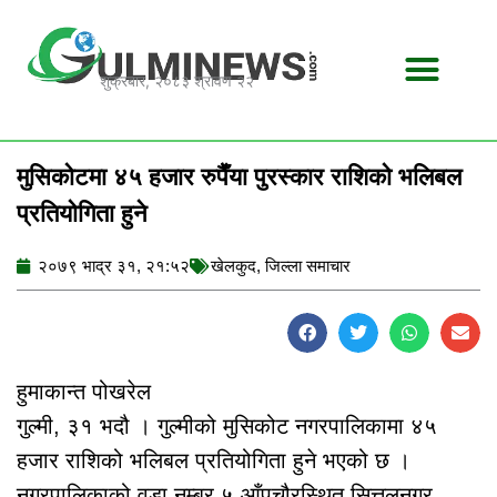
Skip
to
content
शुक्रबार, २०८३ श्रावण २२
मुसिकोटमा ४५ हजार रुपैँया पुरस्कार राशिको भलिबल
प्रतियोगिता हुने
२०७९ भाद्र ३१, २१:५२
खेलकुद
,
जिल्ला समाचार
हुमाकान्त पोखरेल
गुल्मी, ३१ भदौ । गुल्मीको मुसिकोट नगरपालिकामा ४५
हजार राशिको भलिबल प्रतियोगिता हुने भएको छ ।
नगरपालिकाको वडा नम्बर ५ आँपचौरस्थित सित्तलनगर