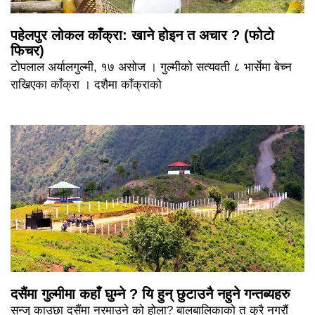
पहेलपुर लोकल काँक्रा: खाने होइन त अचार ? (फोटो
फिचर)
टोपलाल अर्यालगुल्मी, १७ असोज । गुल्मीको सत्यवती ८ भार्सेमा बेच्न
राखिएका काँक्रा । दशैमा काँक्राको
दसैंमा गुल्मीमा कहाँ घुम्ने ? यि हुन् छुटाउनै नहुने गन्तब्यहरु
सन्जु काउछा दसैंमा नरमाउने को होला? बालबालिकाको त कुरै नगरौं