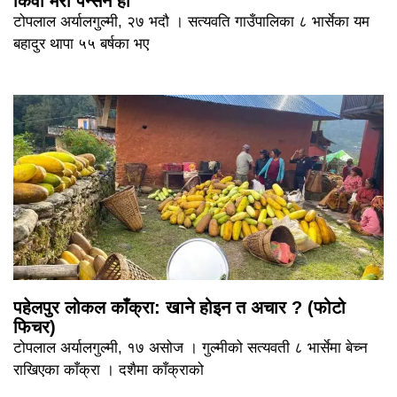
किवी मेरो पेन्सन हो
टोपलाल अर्यालगुल्मी, २७ भदौ । सत्यवति गाउँपालिका ८ भार्सेका यम
बहादुर थापा ५५ बर्षका भए
पहेलपुर लोकल काँक्रा: खाने होइन त अचार ? (फोटो
फिचर)
टोपलाल अर्यालगुल्मी, १७ असोज । गुल्मीको सत्यवती ८ भार्सेमा बेच्न
राखिएका काँक्रा । दशैमा काँक्राको