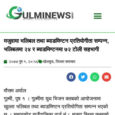
Skip
to
content
शनिबार, २०८३ श्रावण २३
मजुवामा भलिबल तथा ब्याडमिण्टन प्रतियोगीता सम्पन्न,
भलिबलमा २४ र ब्याडमिण्टनमा ७२ टोली सहभागी
२०७७ पुष १, २०:५६
खेलकुद
,
जिल्ला समाचार
मौसम अर्याल
गुल्मी, पुष १ । गुल्मीमा युथ भिजन क्लबको आयोजनामा
खुल्ला भलिबल तथा ब्याडमिण्टन प्रतियोगिता सम्पन्न भएको
छ । चन्द्रकोट गाउँपालिका वार्ड नं ८ मजुवा स्थित क्लबको