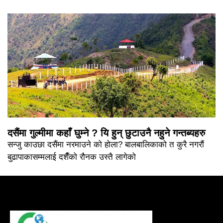
दसैंमा गुल्मीमा कहाँ घुम्ने ? यि हुन् छुटाउनै नहुने गन्तब्यहरु
सन्जु काउछा दसैंमा नरमाउने को होला? बालबालिकाको त कुरै नगरौं
बुढापाकासम्मलाई दशैँको रौनक उस्तै लागेको