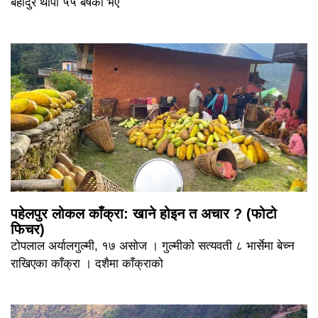
बहादुर थापा ५५ बर्षका भए
पहेलपुर लोकल काँक्रा: खाने होइन त अचार ? (फोटो
फिचर)
टोपलाल अर्यालगुल्मी, १७ असोज । गुल्मीको सत्यवती ८ भार्सेमा बेच्न
राखिएका काँक्रा । दशैमा काँक्राको