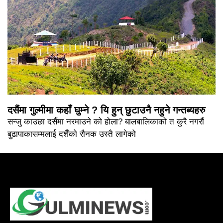
दसैंमा गुल्मीमा कहाँ घुम्ने ? यि हुन् छुटाउनै नहुने गन्तब्यहरु
सन्जु काउछा दसैंमा नरमाउने को होला? बालबालिकाको त कुरै नगरौं
बुढापाकासम्मलाई दशैँको रौनक उस्तै लागेको