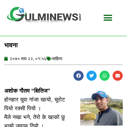
Skip
to
content
आईतवार, २०८३ श्रावण २४
भावना
२०७५ माघ २२, ०१:५६
साहित्य
अशोक गौतम “क्षितिज”
होनहार युवा गांजा खायो, चुरोट
पियो रक्सी पियो ।
मैले नखा भने, तेरो के खाको छु
भन्यो जवाफ दियो ।