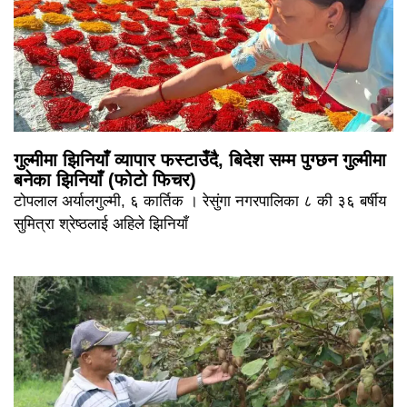
गुल्मीमा झिनियाँ व्यापार फस्टाउँदै, बिदेश सम्म पुग्छन गुल्मीमा
बनेका झिनियाँ (फोटो फिचर)
टोपलाल अर्यालगुल्मी, ६ कार्तिक । रेसुंगा नगरपालिका ८ की ३६ बर्षीय
सुमित्रा श्रेष्ठलाई अहिले झिनियाँ