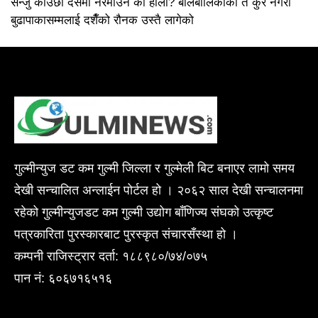
सन्जु काउछा दसैंमा नरमाउने को होला? बालबालिकाको त कुरै नगरौं
बुढापाकासम्मलाई दशैँको रौनक उस्तै लागेको
गुल्मीन्युज डट कम गुल्मी जिल्ला र गुल्मेली बिट बनाएर लामो समय
देखी सन्चालित अन्लाईन पोर्टल हो । २०६२ साल देखी सन्चालनमा
रहेको गुल्मीन्युजडट कम गुल्मी उद्योग बाँणिज्य संघको उत्कृष्ट
पत्रकारिता पुरस्कारबाट पुरस्कृत संचारसँस्था हो ।
कम्पनी राजिस्ट्रार दर्ता: १८८९८०/७४/०७५
पान नं: ६०६७१६५१६