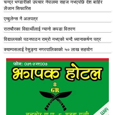
चन्द्र भण्डारीको उपचार नेपालमा सहज नभएपछि देश बाहिर
लैजान सिफारिस
एम्बुलेन्स नै अलपत्र
रातचौरका विद्यार्थीलाई न्यानो कपडा वितरण
विद्यालयको पठनपाठन राम्रो नभएको भन्दै ध्यानाकर्षण पत्र
क्याम्पसलाई रेसुङ्गा नगरपालिकाको ५० लाख सहयोग