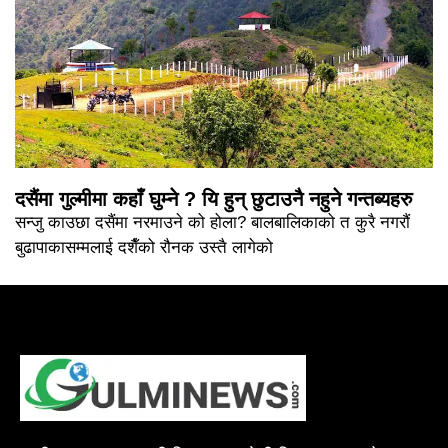
दसैंमा गुल्मीमा कहाँ घुम्ने ? यि हुन् छुटाउनै नहुने गन्तब्यहरु
सन्जु काउछा दसैंमा नरमाउने को होला? बालबालिकाको त कुरै नगरौं
बुढापाकासम्मलाई दशैँको रौनक उस्तै लागेको