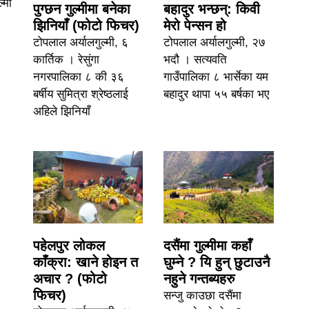
्मी
पुग्छन गुल्मीमा बनेका
बहादुर भन्छन्: किवी
झिनियाँ (फोटो फिचर)
मेरो पेन्सन हो
टोपलाल अर्यालगुल्मी, ६
टोपलाल अर्यालगुल्मी, २७
कार्तिक । रेसुंगा
भदौ । सत्यवति
नगरपालिका ८ की ३६
गाउँपालिका ८ भार्सेका यम
बर्षीय सुमित्रा श्रेष्ठलाई
बहादुर थापा ५५ बर्षका भए
अहिले झिनियाँ
पहेलपुर लोकल
दसैंमा गुल्मीमा कहाँ
काँक्रा: खाने होइन त
घुम्ने ? यि हुन् छुटाउनै
अचार ? (फोटो
नहुने गन्तब्यहरु
फिचर)
सन्जु काउछा दसैंमा