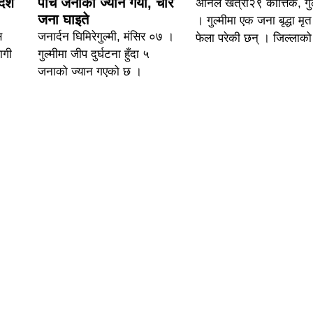
देश
पाँच जनाको ज्यान गयो, चार
अनिल खत्री२९ कात्तिक, गुल
जना घाइते
। गुल्मीमा एक जना बृद्धा मृत
स
जनार्दन घिमिरेगुल्मी, मंसिर ०७ ।
फेला परेकी छन् । जिल्लाको
ागी
गुल्मीमा जीप दुर्घटना हुँदा ५
जनाको ज्यान गएको छ ।