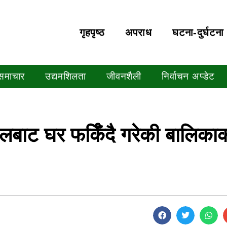
गृहपृष्‍ठ
अपराध
घटना-दुर्घटना
 समाचार
उद्यमशिलता
जीवनशैली
निर्वाचन अप्डेट
ुलबाट घर फर्किँदै गरेकी बालिका