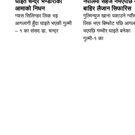
घाइते चन्द्र भण्डारीकी
नेपालमा सहज नभएपछि 
आमाको निधन
बाहिर लैजान सिफारिस
ग्यास सिलिन्डर लिक भइ
गुल्मिन्युज खाना पकाउने ग्याँ
आगलागी हुँदा घाइते भएकी गुल्मी
लिक भएर बिष्फोट पछि आगल
– १ का संसद डा. चन्द्र
भएपछि गम्भीर घाइते बनेका
गुल्मी-१ का