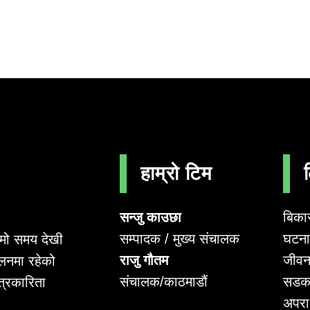
हाम्रो टिम
सन्जु काउछा
बिका
सम्पादक / मुख्य संचालक
घटना 
लामो समय देखी
राजु गौतम
जीवन
लनमा रहेको
संचालक/काठमाडौं
सडक
पत्रकारिता
अपर