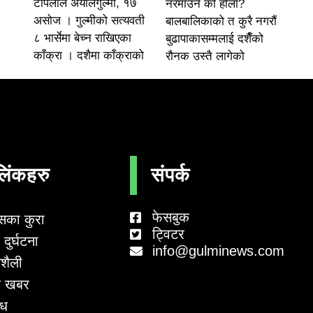
टोपलाल अर्यालगुल्मी, १७
नरमाउने को होला?
असोज । गुल्मीको सत्यवती
बालबालिकाको त कुरै नगरौं
८ भार्सेमा बेच्न राखिएका
बुढापाकासम्मलाई दशैँको
काँक्रा । दशैमा काँक्राको
रौनक उस्तै लागेको
लिंकहरु
संपर्क
फेसबुक
सका कुरा
ट्विटर
दुर्घटना
info@gulminews.com
शैली
 खबर
ाध