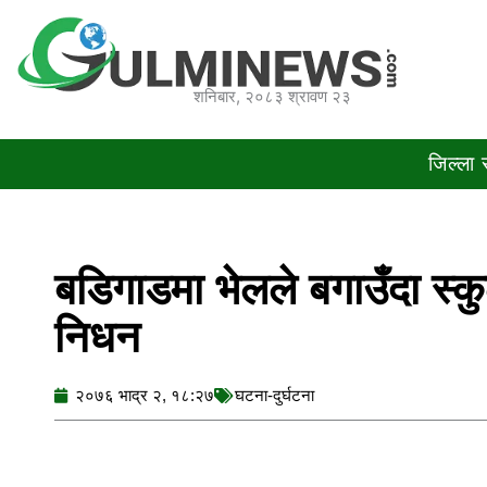
Skip
to
content
शनिबार, २०८३ श्रावण २३
जिल्ला
बडिगाडमा भेलले बगाउँदा स्क
निधन
२०७६ भाद्र २, १८:२७
घटना-दुर्घटना