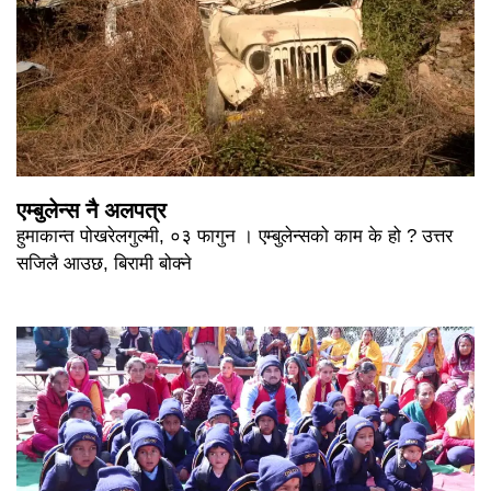
एम्बुलेन्स नै अलपत्र
हुमाकान्त पोखरेलगुल्मी, ०३ फागुन । एम्बुलेन्सको काम के हो ? उत्तर
सजिलै आउछ, बिरामी बोक्ने