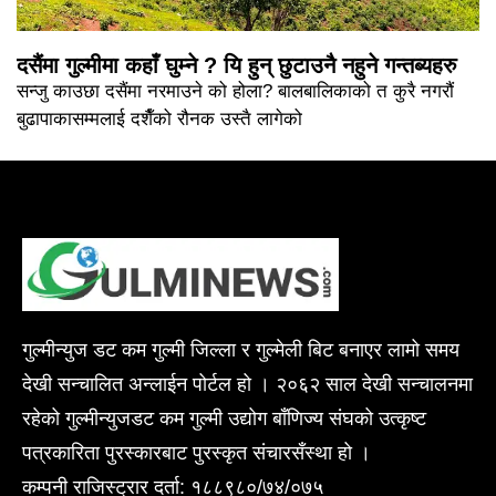
दसैंमा गुल्मीमा कहाँ घुम्ने ? यि हुन् छुटाउनै नहुने गन्तब्यहरु
सन्जु काउछा दसैंमा नरमाउने को होला? बालबालिकाको त कुरै नगरौं
बुढापाकासम्मलाई दशैँको रौनक उस्तै लागेको
गुल्मीन्युज डट कम गुल्मी जिल्ला र गुल्मेली बिट बनाएर लामो समय
देखी सन्चालित अन्लाईन पोर्टल हो । २०६२ साल देखी सन्चालनमा
रहेको गुल्मीन्युजडट कम गुल्मी उद्योग बाँणिज्य संघको उत्कृष्ट
पत्रकारिता पुरस्कारबाट पुरस्कृत संचारसँस्था हो ।
कम्पनी राजिस्ट्रार दर्ता: १८८९८०/७४/०७५