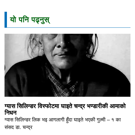
यो पनि पढ्नुस्
ग्यास सिलिन्डर विस्फोटमा घाइते चन्द्र भण्डारीकी आमाको
निधन
ग्यास सिलिन्डर लिक भइ आगलागी हुँदा घाइते भएकी गुल्मी – १ का
संसद डा. चन्द्र