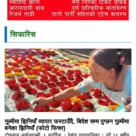
सिफारिस
गुल्मीमा झिनियाँ व्यापार फस्टाउँदै, बिदेश सम्म पुग्छन गुल्मीमा
बनेका झिनियाँ (फोटो फिचर)
टोपलाल अर्यालगुल्मी, ६ कार्तिक । रेसुंगा नगरपालिका ८ की ३६ बर्षीय