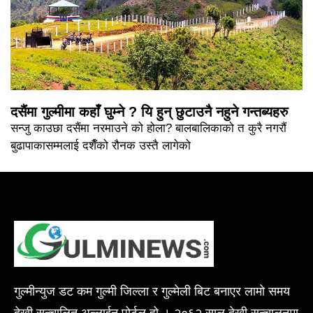
दसैंमा गुल्मीमा कहाँ घुम्ने ? यि हुन् छुटाउनै नहुने गन्तब्यहरु
सन्जु काउछा दसैंमा नरमाउने को होला? बालबालिकाको त कुरै नगरौं
बुढापाकासम्मलाई दशैँको रौनक उस्तै लागेको
गुल्मीन्युज डट कम गुल्मी जिल्ला र गुल्मेली बिट बनाएर लामो समय
देखी सन्चालित अन्लाईन पोर्टल हो । २०६२ साल देखी सन्चालनमा