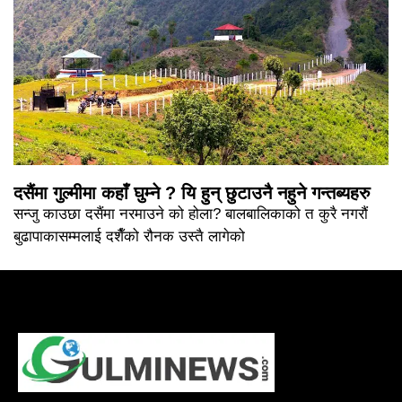
दसैंमा गुल्मीमा कहाँ घुम्ने ? यि हुन् छुटाउनै नहुने गन्तब्यहरु
सन्जु काउछा दसैंमा नरमाउने को होला? बालबालिकाको त कुरै नगरौं
बुढापाकासम्मलाई दशैँको रौनक उस्तै लागेको