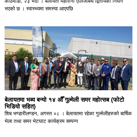
काठमाडौँ, २३ भदौ । बेलायती महारानी एलिजाबेथ द्वितीयको निधन
भएको छ । स्वास्थ्यमा समस्या आएपछि
बेलायतमा भब्य बन्यो १४ औँ गुल्मेली समर महोत्सब (फोटो
भिडियो सहित)
शिब भण्डारीलण्डन, अगस्त ०८ । बेलायतमा रहेका गुल्मेलीहरुको बार्षिक
भेला तथा समर भेटघाट कार्यक्रम सम्पन्न