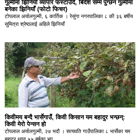
गुल्मीमा झिनियाँ व्यापार फस्टाउँदै, बिदेश सम्म पुग्छन गुल्मीमा
बनेका झिनियाँ (फोटो फिचर)
टोपलाल अर्यालगुल्मी, ६ कार्तिक । रेसुंगा नगरपालिका ८ की ३६ बर्षीय
सुमित्रा श्रेष्ठलाई अहिले झिनियाँ
किवीमय बन्दै भार्सेगाउँ, किवी किसान यम बहादुर भन्छन्:
किवी मेरो पेन्सन हो
टोपलाल अर्यालगुल्मी, २७ भदौ । सत्यवति गाउँपालिका ८ भार्सेका यम
बहादुर थापा ५५ बर्षका भए