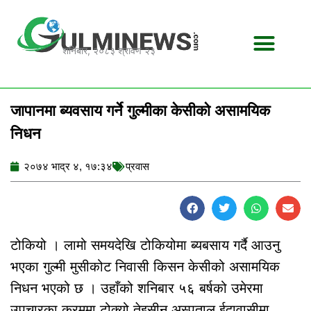
Skip
to
content
शनिबार, २०८३ श्रावण २३
जापानमा ब्यवसाय गर्ने गुल्मीका केसीको असामयिक
निधन
२०७४ भाद्र ४, १७:३४
प्रवास
टोकियो । लामो समयदेखि टोकियोमा ब्यबसाय गर्दै आउनु
भएका गुल्मी मुसीकोट निवासी किसन केसीको असामयिक
निधन भएको छ । उहाँको शनिबार ५६ बर्षको उमेरमा
उपचारका क्रममा टोक्यो तेइसीन अस्पताल ईदावासीमा