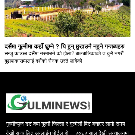
दसैंमा गुल्मीमा कहाँ घुम्ने ? यि हुन् छुटाउनै नहुने गन्तब्यहरु
सन्जु काउछा दसैंमा नरमाउने को होला? बालबालिकाको त कुरै नगरौं
बुढापाकासम्मलाई दशैँको रौनक उस्तै लागेको
गुल्मीन्युज डट कम गुल्मी जिल्ला र गुल्मेली बिट बनाएर लामो समय
देखी सन्चालित अन्लाईन पोर्टल हो । २०६२ साल देखी सन्चालनमा