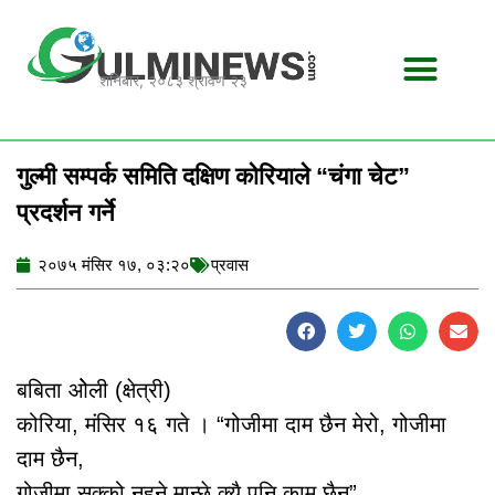
Skip
to
content
शनिबार, २०८३ श्रावण २३
गुल्मी सम्पर्क समिति दक्षिण कोरियाले “चंगा चेट”
प्रदर्शन गर्ने
२०७५ मंसिर १७, ०३:२०
प्रवास
बबिता ओेली (क्षेत्री)
कोरिया, मंसिर १६ गते । “गोजीमा दाम छैन मेरो, गोजीमा
दाम छैन,
गोजीमा सुक्को नहुने मान्छे क्यै पनि काम छैन”