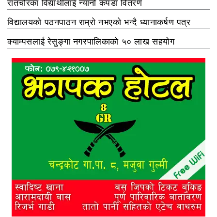
रातचौरका विद्यार्थीलाई न्यानो कपडा वितरण
विद्यालयको पठनपाठन राम्रो नभएको भन्दै ध्यानाकर्षण पत्र
क्याम्पसलाई रेसुङ्गा नगरपालिकाको ५० लाख सहयोग