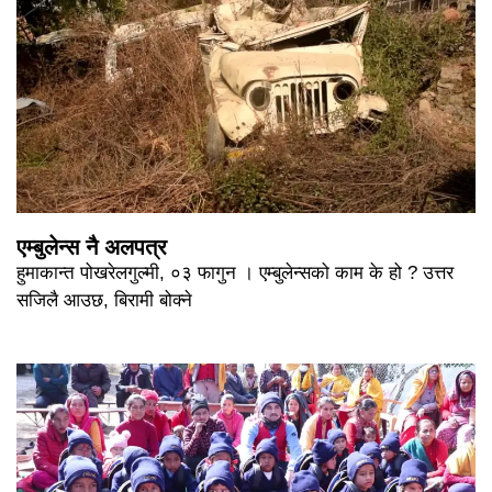
एम्बुलेन्स नै अलपत्र
हुमाकान्त पोखरेलगुल्मी, ०३ फागुन । एम्बुलेन्सको काम के हो ? उत्तर
सजिलै आउछ, बिरामी बोक्ने