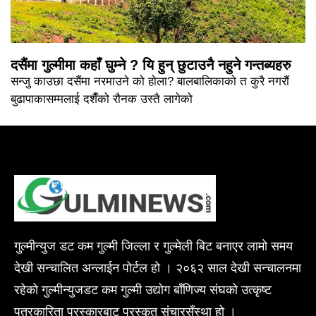
दसैंमा गुल्मीमा कहाँ घुम्ने ? यि हुन् छुटाउनै नहुने गन्तब्यहरु
सन्जु काउछा दसैंमा नरमाउने को होला? बालबालिकाको त कुरै नगरौं
बुढापाकासम्मलाई दशैँको रौनक उस्तै लागेको
गुल्मीन्युज डट कम गुल्मी जिल्ला र गुल्मेली बिट बनाएर लामो समय
देखी सन्चालित अन्लाईन पोर्टल हो । २०६२ साल देखी सन्चालनमा
रहेको गुल्मीन्युजडट कम गुल्मी उद्योग बाँणिज्य संघको उत्कृष्ट
पत्रकारिता पुरस्कारबाट पुरस्कृत संचारसँस्था हो ।