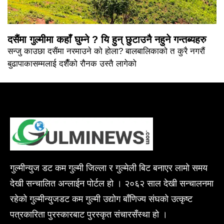
दसैंमा गुल्मीमा कहाँ घुम्ने ? यि हुन् छुटाउनै नहुने गन्तब्यहरु
सन्जु काउछा दसैंमा नरमाउने को होला? बालबालिकाको त कुरै नगरौं
बुढापाकासम्मलाई दशैँको रौनक उस्तै लागेको
गुल्मीन्युज डट कम गुल्मी जिल्ला र गुल्मेली बिट बनाएर लामो समय
देखी सन्चालित अन्लाईन पोर्टल हो । २०६२ साल देखी सन्चालनमा
रहेको गुल्मीन्युजडट कम गुल्मी उद्योग बाँणिज्य संघको उत्कृष्ट
पत्रकारिता पुरस्कारबाट पुरस्कृत संचारसँस्था हो ।