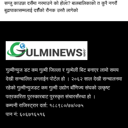
सन्जु काउछा दसैंमा नरमाउने को होला? बालबालिकाको त कुरै नगरौं
बुढापाकासम्मलाई दशैँको रौनक उस्तै लागेको
गुल्मीन्युज डट कम गुल्मी जिल्ला र गुल्मेली बिट बनाएर लामो समय
देखी सन्चालित अन्लाईन पोर्टल हो । २०६२ साल देखी सन्चालनमा
रहेको गुल्मीन्युजडट कम गुल्मी उद्योग बाँणिज्य संघको उत्कृष्ट
पत्रकारिता पुरस्कारबाट पुरस्कृत संचारसँस्था हो ।
कम्पनी राजिस्ट्रार दर्ता: १८८९८०/७४/०७५
पान नं: ६०६७१६५१६