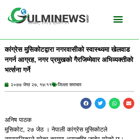
Skip
to
content
सोमबार, २०८३ श्रावण २५
कांग्रेस मुसिकोटद्वारा नगरवासीको स्वास्थ्यमा खेलवाड
नगर्न आग्रह, नगर प्रमुखको गैरजिम्मेवार अभिव्यक्तीको
भर्त्सना गर्ने
२०७७ जेष्ठ २७, १७:११
जिल्ला समाचार
अनिष पाठक
मुसिकोट, २७ जेठ । नेपाली कांग्रेस मुसिकोटले
नगरपालिकाले गरेका काममा असन्तुष्टि जाहेर गरेको छ।