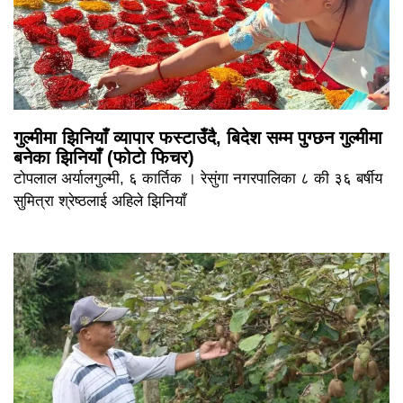
गुल्मीमा झिनियाँ व्यापार फस्टाउँदै, बिदेश सम्म पुग्छन गुल्मीमा
बनेका झिनियाँ (फोटो फिचर)
टोपलाल अर्यालगुल्मी, ६ कार्तिक । रेसुंगा नगरपालिका ८ की ३६ बर्षीय
सुमित्रा श्रेष्ठलाई अहिले झिनियाँ