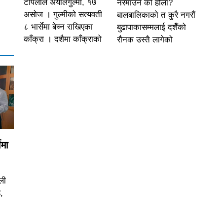
टोपलाल अर्यालगुल्मी, १७
नरमाउने को होला?
असोज । गुल्मीको सत्यवती
बालबालिकाको त कुरै नगरौं
८ भार्सेमा बेच्न राखिएका
बुढापाकासम्मलाई दशैँको
काँक्रा । दशैमा काँक्राको
रौनक उस्तै लागेको
ेमा
ली
ड,