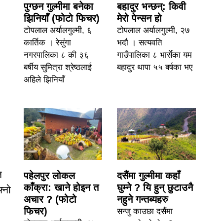
पुग्छन गुल्मीमा बनेका
बहादुर भन्छन्: किवी
झिनियाँ (फोटो फिचर)
मेरो पेन्सन हो
टोपलाल अर्यालगुल्मी, ६
टोपलाल अर्यालगुल्मी, २७
कार्तिक । रेसुंगा
भदौ । सत्यवति
नगरपालिका ८ की ३६
गाउँपालिका ८ भार्सेका यम
बर्षीय सुमित्रा श्रेष्ठलाई
बहादुर थापा ५५ बर्षका भए
अहिले झिनियाँ
ि
पहेलपुर लोकल
दसैंमा गुल्मीमा कहाँ
काँक्रा: खाने होइन त
घुम्ने ? यि हुन् छुटाउनै
्नो
अचार ? (फोटो
नहुने गन्तब्यहरु
फिचर)
सन्जु काउछा दसैंमा