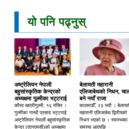
यो पनि पढ्नुस्
अष्ट्रेलियन नेपाली
बेलायती महारानी
बहुसांस्कृतिक केन्द्रको
एलिजाबेथको निधन, चार्ल
अध्यक्षमा गुल्मीका भट्टराई
बने नयाँ राजा
कौरव खत्रीगुल्मी, १६ मंसिर ।
काठमाडौँ, २३ भदौ । बेलायत
गुल्मीका गान्धी प्रसाद भट्टराई
महारानी एलिजाबेथ द्वितीयको
अष्ट्रेलियन नेपाली बहुसांस्कृतिक
निधन भएको छ । स्वास्थ्यमा
केन्द्र (एएनएमसी)को अध्यक्षमा
समस्या आएपछि