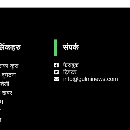
लिंकहरु
संपर्क
फेसबुक
सका कुरा
ट्विटर
दुर्घटना
info@gulminews.com
शैली
 खबर
ाध
र
न