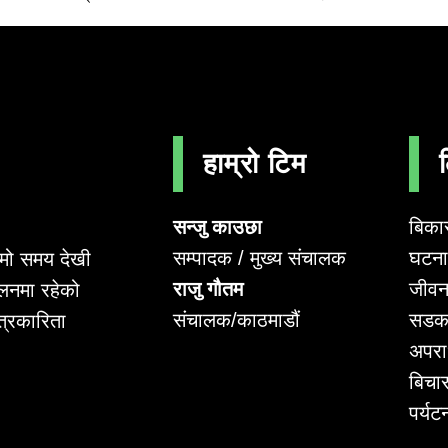
हाम्रो टिम
सन्जु काउछा
बिका
सम्पादक / मुख्य संचालक
घटना 
लामो समय देखी
राजु गौतम
जीवन
लनमा रहेको
संचालक/काठमाडौं
सडक
पत्रकारिता
अपर
बिचा
पर्यट