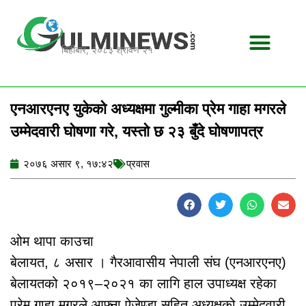
Skip
to
content
बिहीबार, २०८३ श्रावण २१
एनआरएनए युकेको अध्यक्षमा गुल्मीका प्रेम गाहा मगरले
उम्मेदवारी घोषणा गरे, यस्तो छ २३ बुँदे घोषणापत्र
२०७६ असार ९, १७:४२
प्रवास
ओम थापा काउचा
बेलायत, ८ असार । गैरआवासीय नेपाली संघ (एनआरएनए)
बेलायतको २०१९–२०२१ का लागि हाल उपाध्यक्ष रहेका
प्रेम गाहा मगरले आफ्ना ऐजेण्डा सहित अध्यक्षको उम्मेदवारी