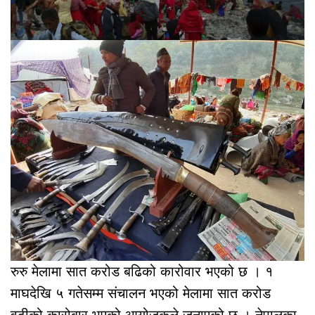
रुरु मेलामा सात करोड बढिको कारोवार भएको छ । १
माघदेखि ५ गतेसम्म संचालन भएको मेलामा सात करोड
वढीको कारोबार भएको आयोजकले जनाएको छ । नेपालका