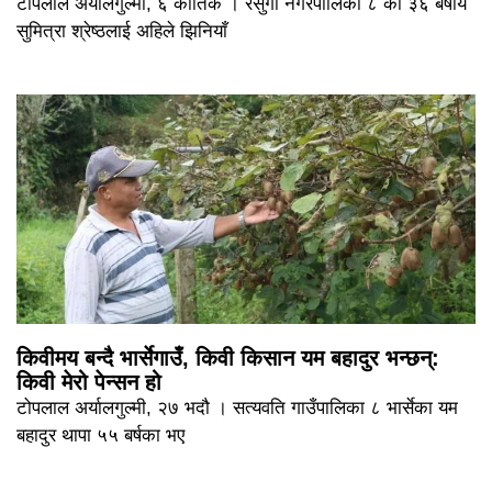
टोपलाल अर्यालगुल्मी, ६ कार्तिक । रेसुंगा नगरपालिका ८ की ३६ बर्षीय
सुमित्रा श्रेष्ठलाई अहिले झिनियाँ
किवीमय बन्दै भार्सेगाउँ, किवी किसान यम बहादुर भन्छन्:
किवी मेरो पेन्सन हो
टोपलाल अर्यालगुल्मी, २७ भदौ । सत्यवति गाउँपालिका ८ भार्सेका यम
बहादुर थापा ५५ बर्षका भए