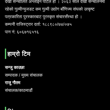
देखी सन्चालित अन्लाईन पोर्टल हो । २०६२ साल देखी सन्चालनमा
रहेको गुल्मीन्युजडट कम गुल्मी उद्योग बाँणिज्य संघको उत्कृष्ट
पत्रकारिता पुरस्कारबाट पुरस्कृत संचारसँस्था हो ।
कम्पनी राजिस्ट्रार दर्ता: १८८९८०/७४/०७५
पान नं: ६०६७१६५१६
हाम्रो टिम
सन्जु काउछा
सम्पादक / मुख्य संचालक
राजु गौतम
संचालक/काठमाडौं