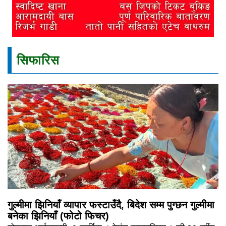
सिफारिस
गुल्मीमा झिनियाँ व्यापार फस्टाउँदै, बिदेश सम्म पुग्छन गुल्मीमा
बनेका झिनियाँ (फोटो फिचर)