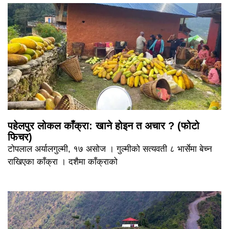
पहेलपुर लोकल काँक्रा: खाने होइन त अचार ? (फोटो
फिचर)
टोपलाल अर्यालगुल्मी, १७ असोज । गुल्मीको सत्यवती ८ भार्सेमा बेच्न
राखिएका काँक्रा । दशैमा काँक्राको