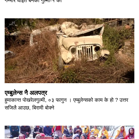
गम्भीर घाइते बनेका गुल्मी-१ का
एम्बुलेन्स नै अलपत्र
हुमाकान्त पोखरेलगुल्मी, ०३ फागुन । एम्बुलेन्सको काम के हो ? उत्तर
सजिलै आउछ, बिरामी बोक्ने