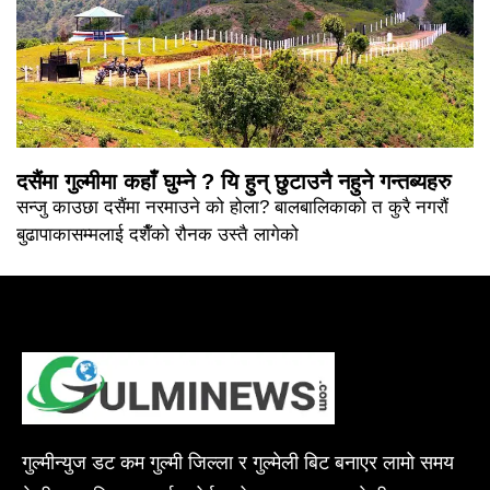
दसैंमा गुल्मीमा कहाँ घुम्ने ? यि हुन् छुटाउनै नहुने गन्तब्यहरु
सन्जु काउछा दसैंमा नरमाउने को होला? बालबालिकाको त कुरै नगरौं
बुढापाकासम्मलाई दशैँको रौनक उस्तै लागेको
गुल्मीन्युज डट कम गुल्मी जिल्ला र गुल्मेली बिट बनाएर लामो समय