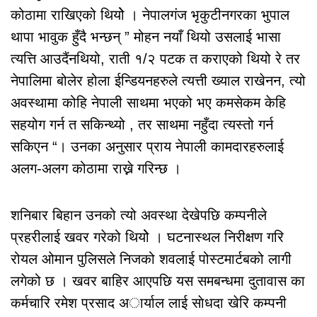
कोठामा राखिएको थियोे । नेपालगंज भृकुटीनगरका भुपाल
थापा भावुक हुँदै भन्छन् ” मोहन नयाँ थियो उसलाई भासा
त्यत्ति आउदैंनथियो, राती १/२ पटक त कराएको थियो रे तर
नेपालिमा बोलेर होला ईन्डियनहरुले त्यत्ती ख्याल राखेनन, त्यो
अवस्थामा कोहि नेपाली साथमा भएको भए कमसेकम केहि
सहयोग गर्न त सकिन्थ्यो , तर साथमा नहुँदा त्यस्तो गर्न
सकिएन “। उनका अनुसार प्राय नेपाली कामदारहरुलाई
अलग-अलग कोठामा राख्ने गरिन्छ ।
शनिबार बिहान उनको त्यो अवस्था देखेपछि कम्पनीले
प्रहरीलाई खवर गरेको थियोे । घटनास्थल निरीक्षण गरि
रोयल ओमान पुलिसले निजको शवलाई पोस्टमार्टबको लागी
लगेको छ । खवर बाहिर आएपछि यस समबन्धमा दुतावास का
कर्मचारि रमेश प्रसाद अार्याल लाई साेधदा खेरि कम्पनी