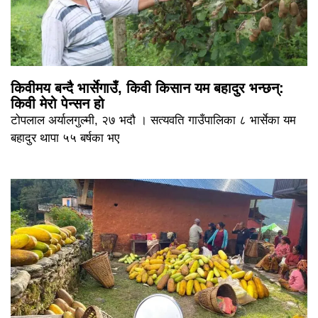
किवीमय बन्दै भार्सेगाउँ, किवी किसान यम बहादुर भन्छन्:
किवी मेरो पेन्सन हो
टोपलाल अर्यालगुल्मी, २७ भदौ । सत्यवति गाउँपालिका ८ भार्सेका यम
बहादुर थापा ५५ बर्षका भए