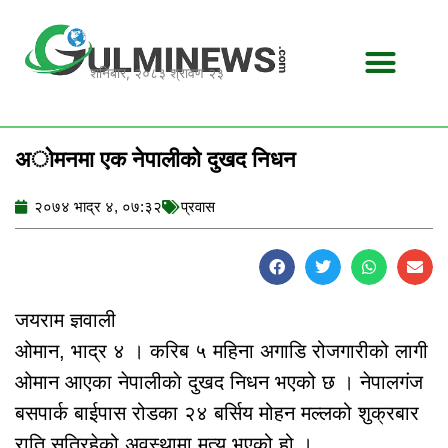
Skip
to
content
शनिबार, २०८३ श्रावण २३
अाेमनमा एक नेपालीको दुखद निधन
२०७४ भाद्र ४, ०७:३२
प्रवास
जयराम ज्ञवाली
ओमान, भाद्र ४ । करिब ५ महिना अगाडि रोजगारीको लागी
ओमान आएका नेपालीकाे दुखद निधन भएको छ । नेपालगंज
बसपार्क बाईपास रोडका २४ बर्सिय मोहन मल्लको शुक्रबार
राति सुतिरहेको अवस्थामा मृत्यु भएको हो ।