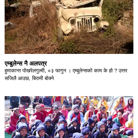
एम्बुलेन्स नै अलपत्र
हुमाकान्त पोखरेलगुल्मी, ०३ फागुन । एम्बुलेन्सको काम के हो ? उत्तर
सजिलै आउछ, बिरामी बोक्ने