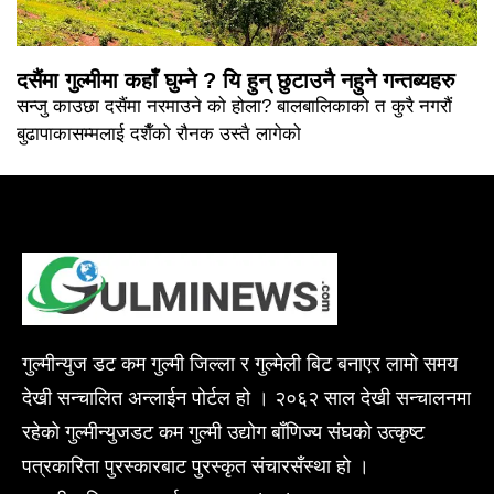
दसैंमा गुल्मीमा कहाँ घुम्ने ? यि हुन् छुटाउनै नहुने गन्तब्यहरु
सन्जु काउछा दसैंमा नरमाउने को होला? बालबालिकाको त कुरै नगरौं
बुढापाकासम्मलाई दशैँको रौनक उस्तै लागेको
गुल्मीन्युज डट कम गुल्मी जिल्ला र गुल्मेली बिट बनाएर लामो समय
देखी सन्चालित अन्लाईन पोर्टल हो । २०६२ साल देखी सन्चालनमा
रहेको गुल्मीन्युजडट कम गुल्मी उद्योग बाँणिज्य संघको उत्कृष्ट
पत्रकारिता पुरस्कारबाट पुरस्कृत संचारसँस्था हो ।