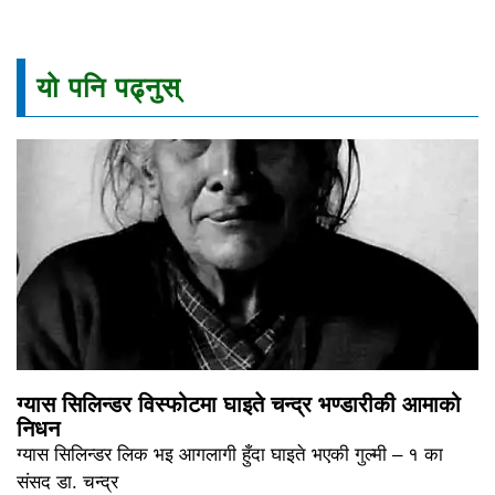
यो पनि पढ्नुस्
ग्यास सिलिन्डर विस्फोटमा घाइते चन्द्र भण्डारीकी आमाको
निधन
ग्यास सिलिन्डर लिक भइ आगलागी हुँदा घाइते भएकी गुल्मी – १ का
संसद डा. चन्द्र