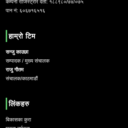
कम्पनी राजिस्ट्रार दर्ता: १८८९८०/७४/०७५
पान नं: ६०६७१६५१६
हाम्रो टिम
सन्जु काउछा
सम्पादक / मुख्य संचालक
राजु गौतम
संचालक/काठमाडौं
लिंकहरु
बिकासका कुरा