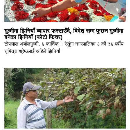
गुल्मीमा झिनियाँ व्यापार फस्टाउँदै, बिदेश सम्म पुग्छन गुल्मीमा
बनेका झिनियाँ (फोटो फिचर)
टोपलाल अर्यालगुल्मी, ६ कार्तिक । रेसुंगा नगरपालिका ८ की ३६ बर्षीय
सुमित्रा श्रेष्ठलाई अहिले झिनियाँ