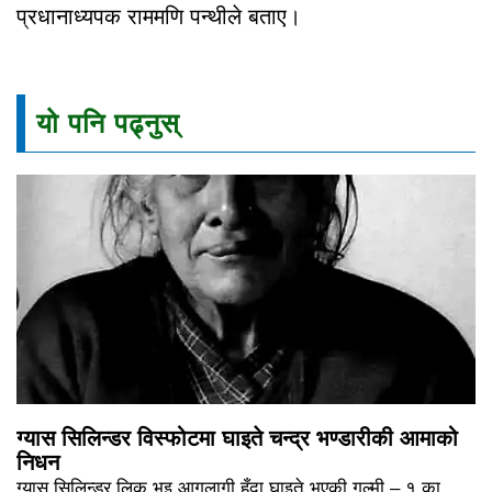
प्रधानाध्यपक राममणि पन्थीले बताए।
यो पनि पढ्नुस्
ग्यास सिलिन्डर विस्फोटमा घाइते चन्द्र भण्डारीकी आमाको
निधन
ग्यास सिलिन्डर लिक भइ आगलागी हुँदा घाइते भएकी गुल्मी – १ का