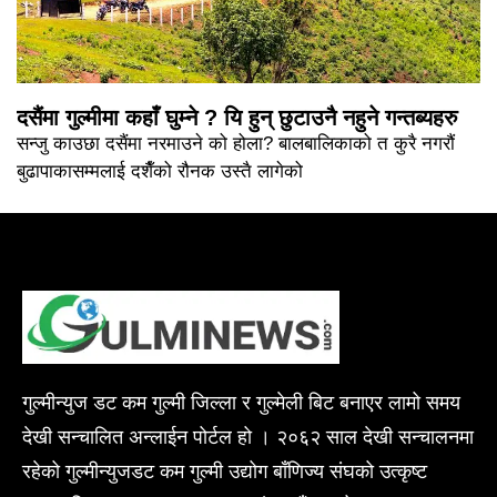
दसैंमा गुल्मीमा कहाँ घुम्ने ? यि हुन् छुटाउनै नहुने गन्तब्यहरु
सन्जु काउछा दसैंमा नरमाउने को होला? बालबालिकाको त कुरै नगरौं
बुढापाकासम्मलाई दशैँको रौनक उस्तै लागेको
गुल्मीन्युज डट कम गुल्मी जिल्ला र गुल्मेली बिट बनाएर लामो समय
देखी सन्चालित अन्लाईन पोर्टल हो । २०६२ साल देखी सन्चालनमा
रहेको गुल्मीन्युजडट कम गुल्मी उद्योग बाँणिज्य संघको उत्कृष्ट