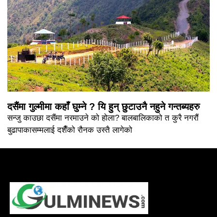
दसैंमा गुल्मीमा कहाँ घुम्ने ? यि हुन् छुटाउनै नहुने गन्तब्यहरु
सन्जु काउछा दसैंमा नरमाउने को होला? बालबालिकाको त कुरै नगरौं
बुढापाकासम्मलाई दशैँको रौनक उस्तै लागेको