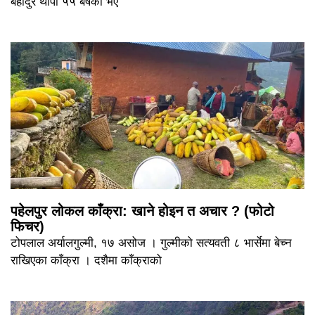
बहादुर थापा ५५ बर्षका भए
पहेलपुर लोकल काँक्रा: खाने होइन त अचार ? (फोटो
फिचर)
टोपलाल अर्यालगुल्मी, १७ असोज । गुल्मीको सत्यवती ८ भार्सेमा बेच्न
राखिएका काँक्रा । दशैमा काँक्राको