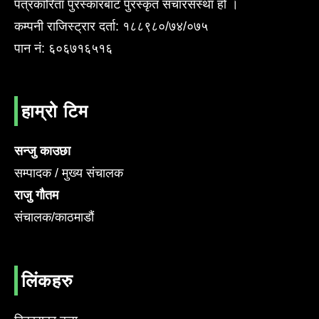
पत्रकारिता पुरस्कारबाट पुरस्कृत संचारसँस्था हो ।
कम्पनी राजिस्ट्रार दर्ता: १८८९८०/७४/०७५
पान नं: ६०६७१६५१६
हाम्रो टिम
सन्जु काउछा
सम्पादक / मुख्य संचालक
राजु गौतम
संचालक/काठमाडौं
लिंकहरु