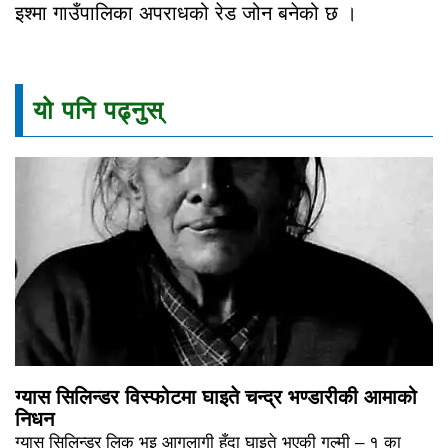
इश्मा गाउँपालिका अपराधको रेड जोन बनेको छ ।
यो पनि पढ्नुस्
ग्यास सिलिन्डर विस्फोटमा घाइते चन्द्र भण्डारीकी आमाको
निधन
ग्यास सिलिन्डर लिक भइ आगलागी हुँदा घाइते भएकी गुल्मी – १ का