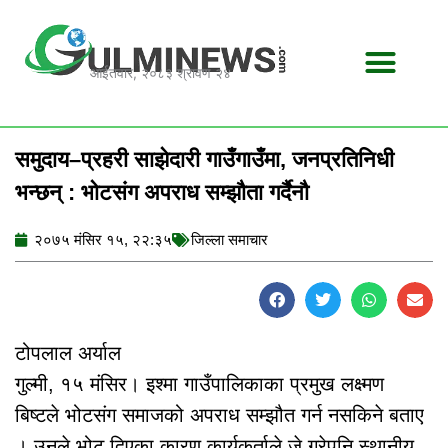
Skip
to
content
आईतवार, २०८३ श्रावण २४
समुदाय–प्रहरी साझेदारी गाउँगाउँमा, जनप्रतिनिधी
भन्छन् : भोटसंग अपराध सम्झौता गर्दैनौ
२०७५ मंसिर १५, २२:३५
जिल्ला समाचार
टोपलाल अर्याल
गुल्मी, १५ मंसिर। इश्मा गाउँपालिकाका प्रमुख लक्ष्मण
बिष्टले भोटसंग समाजको अपराध सम्झौत गर्न नसकिने बताए
। उनले भोट दिएका कारण कार्यकर्ताले जे गरेपनि स्थानीय