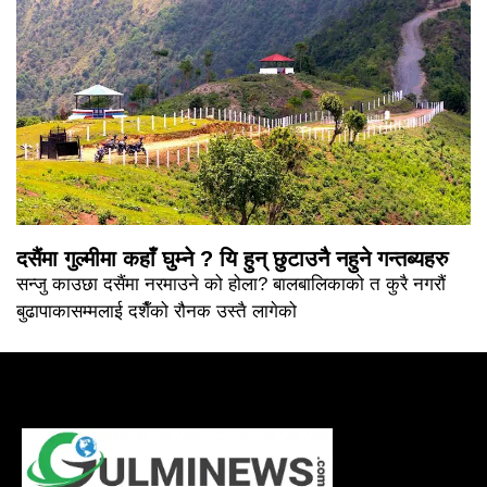
दसैंमा गुल्मीमा कहाँ घुम्ने ? यि हुन् छुटाउनै नहुने गन्तब्यहरु
सन्जु काउछा दसैंमा नरमाउने को होला? बालबालिकाको त कुरै नगरौं
बुढापाकासम्मलाई दशैँको रौनक उस्तै लागेको