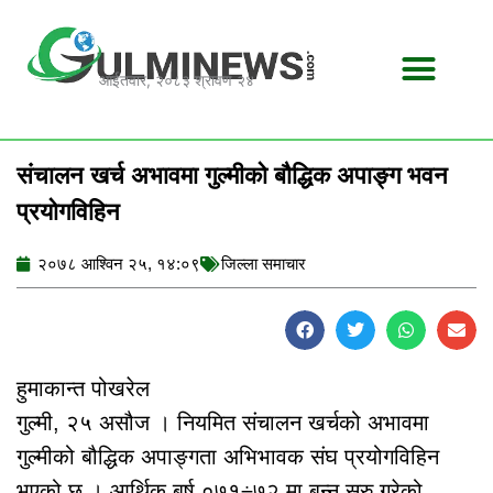
Skip
to
content
आईतवार, २०८३ श्रावण २४
संचालन खर्च अभावमा गुल्मीको बौद्धिक अपाङ्ग भवन
प्रयोगविहिन
२०७८ आश्विन २५, १४:०९
जिल्ला समाचार
हुमाकान्त पोखरेल
गुल्मी, २५ असौज । नियमित संचालन खर्चको अभावमा
गुल्मीको बौद्धिक अपाङ्गता अभिभावक संघ प्रयोगविहिन
भएको छ । आर्थिक बर्ष ०७१÷७२ मा बन्न सुरु गरेको