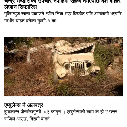
चन्द्र भण्डारीको उपचार नेपालमा सहज नभएपछि देश बाहिर
लैजान सिफारिस
गुल्मिन्युज खाना पकाउने ग्याँस लिक भएर बिष्फोट पछि आगलागी भएपछि
गम्भीर घाइते बनेका गुल्मी-१ का
एम्बुलेन्स नै अलपत्र
हुमाकान्त पोखरेलगुल्मी, ०३ फागुन । एम्बुलेन्सको काम के हो ? उत्तर
सजिलै आउछ, बिरामी बोक्ने