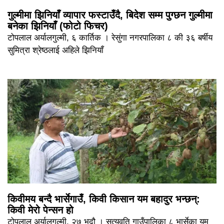
गुल्मीमा झिनियाँ व्यापार फस्टाउँदै, बिदेश सम्म पुग्छन गुल्मीमा
बनेका झिनियाँ (फोटो फिचर)
टोपलाल अर्यालगुल्मी, ६ कार्तिक । रेसुंगा नगरपालिका ८ की ३६ बर्षीय
सुमित्रा श्रेष्ठलाई अहिले झिनियाँ
किवीमय बन्दै भार्सेगाउँ, किवी किसान यम बहादुर भन्छन्:
किवी मेरो पेन्सन हो
टोपलाल अर्यालगुल्मी, २७ भदौ । सत्यवति गाउँपालिका ८ भार्सेका यम