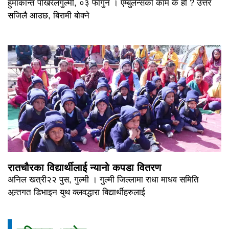
हुमाकान्त पोखरेलगुल्मी, ०३ फागुन । एम्बुलेन्सको काम के हो ? उत्तर
सजिलै आउछ, बिरामी बोक्ने
रातचौरका विद्यार्थीलाई न्यानो कपडा वितरण
अनिल खत्री२२ पुस, गुल्मी । गुल्मी जिल्लामा राधा माधव समिति
अन्र्तगत डिभाइन युथ क्लवद्धारा बिद्यार्थीहरुलाई