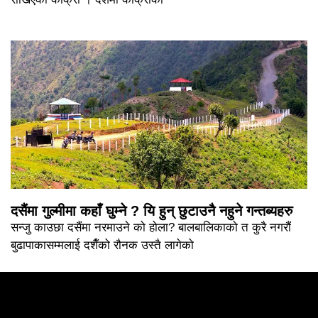
दसैंमा गुल्मीमा कहाँ घुम्ने ? यि हुन् छुटाउनै नहुने गन्तब्यहरु
सन्जु काउछा दसैंमा नरमाउने को होला? बालबालिकाको त कुरै नगरौं
बुढापाकासम्मलाई दशैँको रौनक उस्तै लागेको