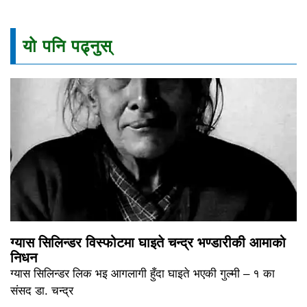
यो पनि पढ्नुस्
ग्यास सिलिन्डर विस्फोटमा घाइते चन्द्र भण्डारीकी आमाको
निधन
ग्यास सिलिन्डर लिक भइ आगलागी हुँदा घाइते भएकी गुल्मी – १ का
संसद डा. चन्द्र