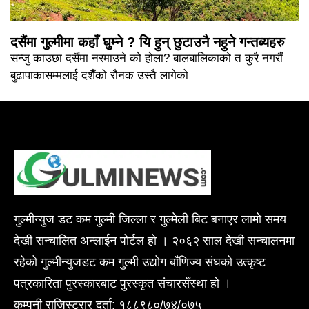
दसैंमा गुल्मीमा कहाँ घुम्ने ? यि हुन् छुटाउनै नहुने गन्तब्यहरु
सन्जु काउछा दसैंमा नरमाउने को होला? बालबालिकाको त कुरै नगरौं
बुढापाकासम्मलाई दशैँको रौनक उस्तै लागेको
गुल्मीन्युज डट कम गुल्मी जिल्ला र गुल्मेली बिट बनाएर लामो समय
देखी सन्चालित अन्लाईन पोर्टल हो । २०६२ साल देखी सन्चालनमा
रहेको गुल्मीन्युजडट कम गुल्मी उद्योग बाँणिज्य संघको उत्कृष्ट
पत्रकारिता पुरस्कारबाट पुरस्कृत संचारसँस्था हो ।
कम्पनी राजिस्ट्रार दर्ता: १८८९८०/७४/०७५