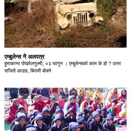
एम्बुलेन्स नै अलपत्र
हुमाकान्त पोखरेलगुल्मी, ०३ फागुन । एम्बुलेन्सको काम के हो ? उत्तर
सजिलै आउछ, बिरामी बोक्ने