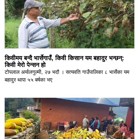
किवीमय बन्दै भार्सेगाउँ, किवी किसान यम बहादुर भन्छन्:
किवी मेरो पेन्सन हो
टोपलाल अर्यालगुल्मी, २७ भदौ । सत्यवति गाउँपालिका ८ भार्सेका यम
बहादुर थापा ५५ बर्षका भए