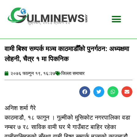
Skip
to
content
शुक्रबार, २०८३ श्रावण २२
वामी बिश्व सम्पर्क मञ्च काठमाडौँको पुनर्गठन: अध्यक्षमा
लोहनी, चैत्र १ मा पिकनिक
२०७६ फाल्गुन १९, १६:२७
जिल्ला समाचार
अनिश शर्मा गैरे
काठमाडौ, १८ फागुन । गुल्मीको मुसिकोट नगरपालिका वडा
नम्बर ७ र८ साविक वामी घर भै गाउँबाट बाहिर रहेका
वामीबासिहरुको सँस्था वामी बिश्व सम्पर्क मञ्चको काठमाडौ