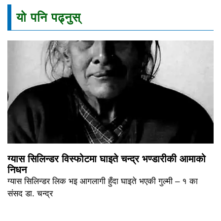
यो पनि पढ्नुस्
ग्यास सिलिन्डर विस्फोटमा घाइते चन्द्र भण्डारीकी आमाको
निधन
ग्यास सिलिन्डर लिक भइ आगलागी हुँदा घाइते भएकी गुल्मी – १ का
संसद डा. चन्द्र