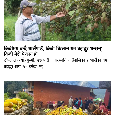
किवीमय बन्दै भार्सेगाउँ, किवी किसान यम बहादुर भन्छन्:
किवी मेरो पेन्सन हो
टोपलाल अर्यालगुल्मी, २७ भदौ । सत्यवति गाउँपालिका ८ भार्सेका यम
बहादुर थापा ५५ बर्षका भए