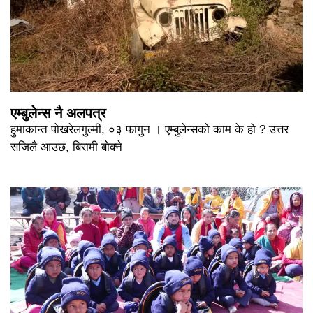
एम्बुलेन्स नै अलपत्र
हुमाकान्त पोखरेलगुल्मी, ०३ फागुन । एम्बुलेन्सको काम के हो ? उत्तर
सजिलै आउछ, बिरामी बोक्ने