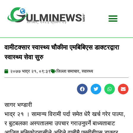
Skip
to
content
शनिबार, २०८३ श्रावण २३
वामीटक्सार स्वास्थ्य चौकीमा एमबिबिएस डाक्टरद्वारा
स्वास्थ्य सेवा सुरु
२०७७ भाद्र २१, ०९:३९
जिल्ला समाचार
,
स्वास्थ्य
सागर भण्डारी
भाद्र २१ । सामान्य विरामी पर्दा समेत धेरै खर्च गरेर पाल्पा,
र बुटबलका अस्पतालमा उपचार गराउनुपर्ने बाध्यताबाट
आजित मुसिकोटबासीले अहिले वामीमै एमबीबीएस डाक्टर