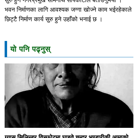
भवन निर्माणका लागि आवश्यक जग्गा खोज्ने काम भईरहेकाले
छिट्टै निर्माण कार्य सुरु हुने उहाँको भनाई छ ।
यो पनि पढ्नुस्
ग्यास सिलिन्डर विस्फोटमा घाइते चन्द्र भण्डारीकी आमाको