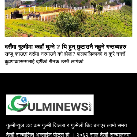
दसैंमा गुल्मीमा कहाँ घुम्ने ? यि हुन् छुटाउनै नहुने गन्तब्यहरु
सन्जु काउछा दसैंमा नरमाउने को होला? बालबालिकाको त कुरै नगरौं
बुढापाकासम्मलाई दशैँको रौनक उस्तै लागेको
गुल्मीन्युज डट कम गुल्मी जिल्ला र गुल्मेली बिट बनाएर लामो समय
देखी सन्चालित अन्लाईन पोर्टल हो । २०६२ साल देखी सन्चालनमा