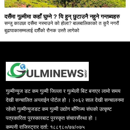
दसैंमा गुल्मीमा कहाँ घुम्ने ? यि हुन् छुटाउनै नहुने गन्तब्यहरु
सन्जु काउछा दसैंमा नरमाउने को होला? बालबालिकाको त कुरै नगरौं
बुढापाकासम्मलाई दशैँको रौनक उस्तै लागेको
गुल्मीन्युज डट कम गुल्मी जिल्ला र गुल्मेली बिट बनाएर लामो समय
देखी सन्चालित अन्लाईन पोर्टल हो । २०६२ साल देखी सन्चालनमा
रहेको गुल्मीन्युजडट कम गुल्मी उद्योग बाँणिज्य संघको उत्कृष्ट
पत्रकारिता पुरस्कारबाट पुरस्कृत संचारसँस्था हो ।
कम्पनी राजिस्ट्रार दर्ता: १८८९८०/७४/०७५