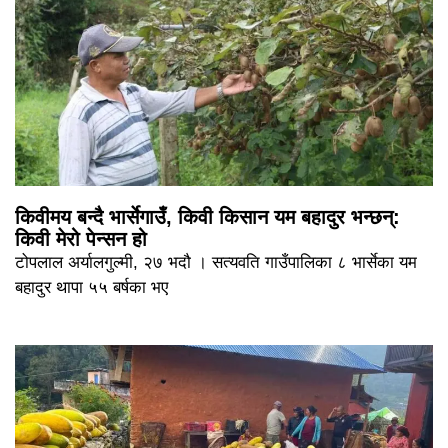
किवीमय बन्दै भार्सेगाउँ, किवी किसान यम बहादुर भन्छन्:
किवी मेरो पेन्सन हो
टोपलाल अर्यालगुल्मी, २७ भदौ । सत्यवति गाउँपालिका ८ भार्सेका यम
बहादुर थापा ५५ बर्षका भए