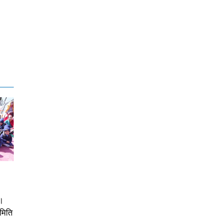
।
समिति