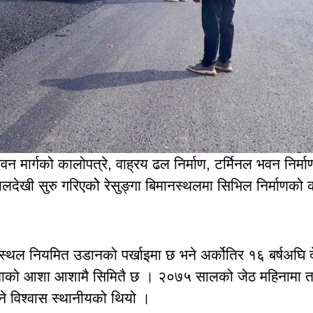
वन मार्गको कालोपत्रे, वाह्रय ढल निर्माण, टर्मिनल भवन निर्मा
खी सुरु गरिएकोे रेसुङ्गा बिमानस्थलमा सिभिल निर्माणको 
ानस्थल नियमित उडानको पर्खाइमा छ भने अर्कोतिर १६ बर्षअघि 
ी जनताको आशा आशामै सिमितै छ । २०७५ सालको जेठ महिनामा त
े विश्वास स्थानीयको थियो ।