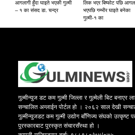
आगलागी हुँदा घाइते भएकी गुल्मी
लिक भएर बिष्फोट पछि आगल
– १ का संसद डा. चन्द्र
भएपछि गम्भीर घाइते बनेका
गुल्मी-१ का
गुल्मीन्युज डट कम गुल्मी जिल्ला र गुल्मेली बिट बनाएर 
सन्चालित अन्लाईन पोर्टल हो । २०६२ साल देखी सन्चा
गुल्मीन्युजडट कम गुल्मी उद्योग बाँणिज्य संघको उत्कृष्ट 
पुरस्कारबाट पुरस्कृत संचारसँस्था हो ।