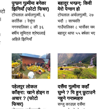
पुग्छन गुल्मीमा बनेका
बहादुर भन्छन्: किवी
झिनियाँ (फोटो फिचर)
मेरो पेन्सन हो
िटो
टोपलाल अर्यालगुल्मी, ६
टोपलाल अर्यालगुल्मी, २७
 ।
कार्तिक । रेसुंगा
भदौ । सत्यवति
नगरपालिका ८ की ३६
गाउँपालिका ८ भार्सेका यम
बर्षीय सुमित्रा श्रेष्ठलाई
बहादुर थापा ५५ बर्षका भए
ु
अहिले झिनियाँ
य
पहेलपुर लोकल
दसैंमा गुल्मीमा कहाँ
काँक्रा: खाने होइन त
घुम्ने ? यि हुन् छुटाउनै
अचार ? (फोटो
नहुने गन्तब्यहरु
फिचर)
सन्जु काउछा दसैंमा