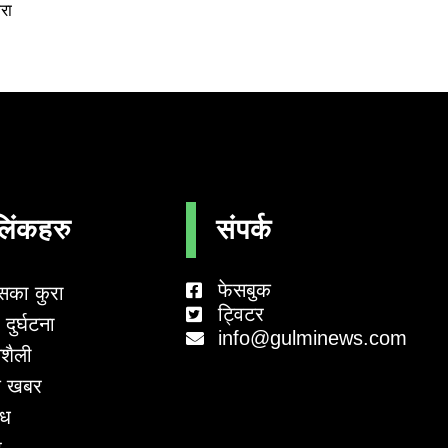
रा
लिंकहरु
संपर्क
फेसबुक
सका कुरा
ट्विटर
दुर्घटना
info@gulminews.com
शैली
 खबर
ाध
र