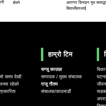
ागी
अन्र्तगत डिभाइन युथ क्लवद्धा
बोक्ने
बिद्यार्थीहरुलाई
हाम्रो टिम
सन्जु काउछा
बिका
सम्पादक / मुख्य संचालक
घटना 
लामो समय देखी
राजु गौतम
जीवन
लनमा रहेको
संचालक/काठमाडौं
सडक
पत्रकारिता
अपर
बिचा