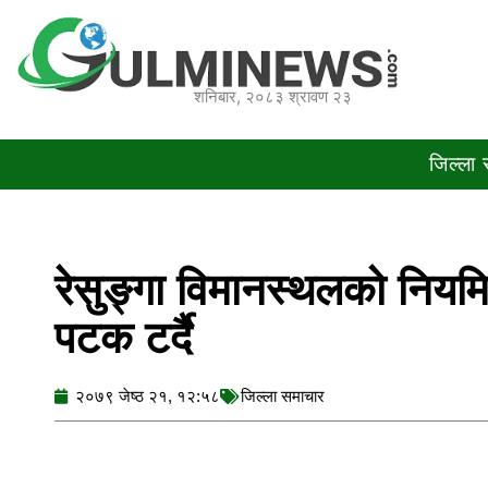
Skip
to
content
शनिबार, २०८३ श्रावण २३
जिल्ला
रेसुङ्गा विमानस्थलको निय
पटक टर्दै
२०७९ जेष्ठ २१, १२:५८
जिल्ला समाचार