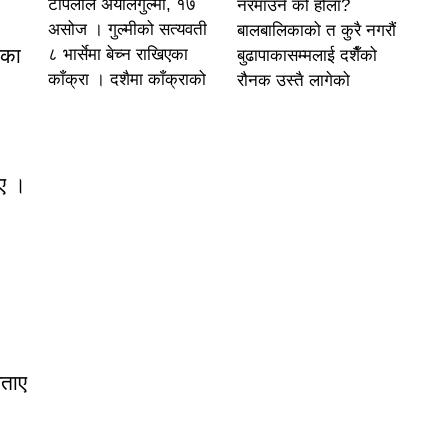
टोपलाल अर्यालगुल्मी, १७
नरमाउने को होला?
असोज । गुल्मीको सत्यवती
बालबालिकाको त कुरै नगरौं
ीका
८ भार्सेमा बेच्न राखिएका
बुढापाकासम्मलाई दशैँको
काँक्रा । दशैमा काँक्राको
रौनक उस्तै लागेको
ाए ।
बताए