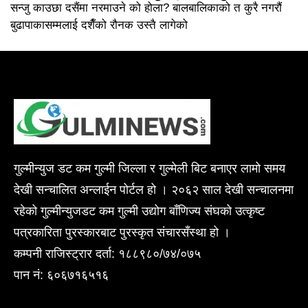
सन्जु काउछा दसैंमा नरमाउने को होला? बालबालिकाको त कुरै नगरौं
बुढापाकासम्मलाई दशैँको रौनक उस्तै लागेको
गुल्मीन्युज डट कम गुल्मी जिल्ला र गुल्मेली बिट बनाएर लामो समय
देखी सन्चालित अन्लाईन पोर्टल हो । २०६२ साल देखी सन्चालनमा
रहेको गुल्मीन्युजडट कम गुल्मी उद्योग बाँणिज्य संघको उत्कृष्ट
पत्रकारिता पुरस्कारबाट पुरस्कृत संचारसँस्था हो ।
कम्पनी राजिस्ट्रार दर्ता: १८८९८०/७४/०७५
पान नं: ६०६७१६५१६