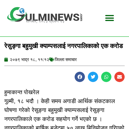
Skip
to
content
शनिबार, २०८३ श्रावण २३
रेसुङ्गा बहुमुखी क्याम्पसलाई नगरपालिकाको एक करोड
२०७९ भाद्र १८, ११:१२
जिल्ला समाचार
हुमाकान्त पोखरेल
गुल्मी, १८ भदौ । केही समय अगाडी आर्थिक संकटकाल
घोषणा गरेको रेसुङ्गा बहुमुखी क्याम्पसलाई रेसुङ्गा
नगरपालिकाले एक करोड सहयोग गर्ने भएको छ ।
नगरपालिकाको बार्षिक बजेटमा ५० लाख बिनियोजन गरिएको