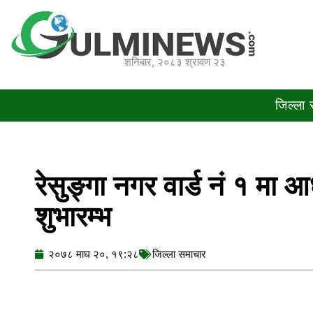
Skip
to
content
शनिबार, २०८३ श्रावण २३
जिल्ला
रेसुङ्गा नगर वार्ड नं १ मा आध
शुभारम्भ
२०७८ माघ २०, १९:२८
जिल्ला समाचार