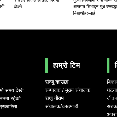
गुल्मी जिल्लामा राधा माधव 
? उत्तर सजिलै आउछ, बिरामी
ागी
अन्र्तगत डिभाइन युथ क्लवद्धा
बोक्ने
बिद्यार्थीहरुलाई
हाम्रो टिम
सन्जु काउछा
बिका
सम्पादक / मुख्य संचालक
घटना 
लामो समय देखी
राजु गौतम
जीवन
लनमा रहेको
संचालक/काठमाडौं
सडक
पत्रकारिता
अपर