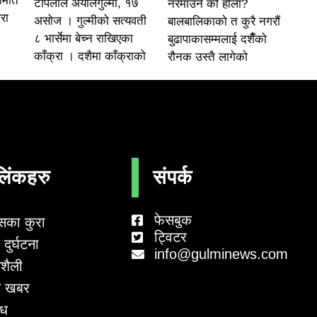
समिति
टोपलाल अर्यालगुल्मी, १७
नरमाउने को होला?
रा
असोज । गुल्मीको सत्यवती
बालबालिकाको त कुरै नगरौं
८ भार्सेमा बेच्न राखिएका
बुढापाकासम्मलाई दशैँको
काँक्रा । दशैमा काँक्राको
रौनक उस्तै लागेको
लिंकहरु
संपर्क
फेसबुक
सका कुरा
ट्विटर
दुर्घटना
info@gulminews.com
शैली
 खबर
ाध