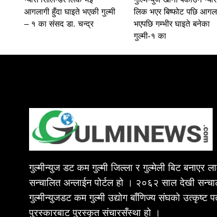
आगलागी हुँदा घाइते भएकी गुल्मी
लिक भएर बिष्फोट पछि आगल
– १ का संसद डा. चन्द्र
भएपछि गम्भीर घाइते बनेका
गुल्मी-१ का
गुल्मीन्युज डट कम गुल्मी जिल्ला र गुल्मेली बिट बनाएर 
सन्चालित अन्लाईन पोर्टल हो । २०६२ साल देखी सन्चा
गुल्मीन्युजडट कम गुल्मी उद्योग बाँणिज्य संघको उत्कृष्ट 
पुरस्कारबाट पुरस्कृत संचारसँस्था हो ।