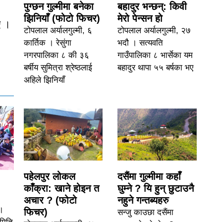
पुग्छन गुल्मीमा बनेका
बहादुर भन्छन्: किवी
झिनियाँ (फोटो फिचर)
मेरो पेन्सन हो
ए ।
टोपलाल अर्यालगुल्मी, ६
टोपलाल अर्यालगुल्मी, २७
कार्तिक । रेसुंगा
भदौ । सत्यवति
नगरपालिका ८ की ३६
गाउँपालिका ८ भार्सेका यम
बर्षीय सुमित्रा श्रेष्ठलाई
बहादुर थापा ५५ बर्षका भए
अहिले झिनियाँ
पहेलपुर लोकल
दसैंमा गुल्मीमा कहाँ
काँक्रा: खाने होइन त
घुम्ने ? यि हुन् छुटाउनै
अचार ? (फोटो
नहुने गन्तब्यहरु
।
फिचर)
सन्जु काउछा दसैंमा