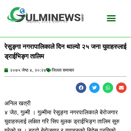
Skip
to
content
आईतवार, २०८३ श्रावण २४
रेसुङ्गा नगरापालिकाले दिन थाल्यो २५ जना युवाहरुलाई
ड्राईभिङ्ग तालिम
२०७५ जेष्ठ ४, २०:२४
जिल्ला समाचार
अनिल खत्री
४ जेठ, गुल्मी । गुल्मीमा रेसुङ्गा नगरपालिकाले बेरोजगार
युवाहरुलाई लक्षित गरि सिप मुलक ड्राईभिङ्ग तालिम सुरु
गरेको छ । बढदो बेरोजगार र युवाहरुको बिदेस प्रतिको