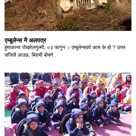
एम्बुलेन्स नै अलपत्र
हुमाकान्त पोखरेलगुल्मी, ०३ फागुन । एम्बुलेन्सको काम के हो ? उत्तर
सजिलै आउछ, बिरामी बोक्ने