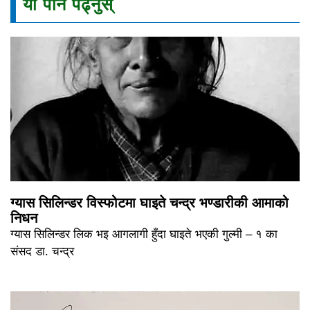
यो पनि पढ्नुस्
ग्यास सिलिन्डर विस्फोटमा घाइते चन्द्र भण्डारीकी आमाको
निधन
ग्यास सिलिन्डर लिक भइ आगलागी हुँदा घाइते भएकी गुल्मी – १ का
संसद डा. चन्द्र