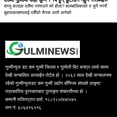
दसैंमा गुल्मीमा कहाँ घुम्ने ? यि हुन् छुटाउनै नहुने गन्तब्यहरु
सन्जु काउछा दसैंमा नरमाउने को होला? बालबालिकाको त कुरै नगरौं
बुढापाकासम्मलाई दशैँको रौनक उस्तै लागेको
गुल्मीन्युज डट कम गुल्मी जिल्ला र गुल्मेली बिट बनाएर लामो समय
देखी सन्चालित अन्लाईन पोर्टल हो । २०६२ साल देखी सन्चालनमा
रहेको गुल्मीन्युजडट कम गुल्मी उद्योग बाँणिज्य संघको उत्कृष्ट
पत्रकारिता पुरस्कारबाट पुरस्कृत संचारसँस्था हो ।
कम्पनी राजिस्ट्रार दर्ता: १८८९८०/७४/०७५
पान नं: ६०६७१६५१६