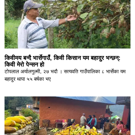
किवीमय बन्दै भार्सेगाउँ, किवी किसान यम बहादुर भन्छन्:
किवी मेरो पेन्सन हो
टोपलाल अर्यालगुल्मी, २७ भदौ । सत्यवति गाउँपालिका ८ भार्सेका यम
बहादुर थापा ५५ बर्षका भए