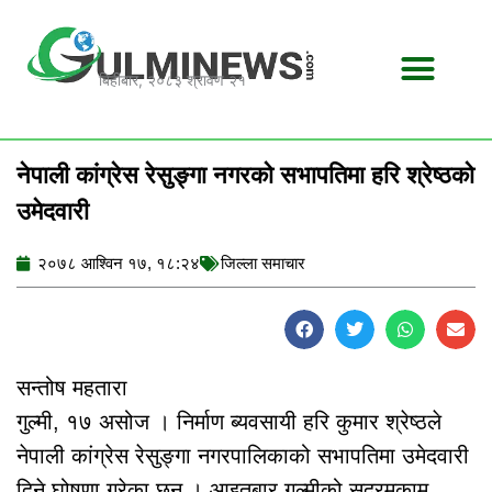
Skip
to
content
बिहीबार, २०८३ श्रावण २१
नेपाली कांग्रेस रेसुङ्गा नगरको सभापतिमा हरि श्रेष्ठको
उमेदवारी
२०७८ आश्विन १७, १८:२४
जिल्ला समाचार
सन्तोष महतारा
गुल्मी, १७ असोज । निर्माण ब्यवसायी हरि कुमार श्रेष्ठले
नेपाली कांग्रेस रेसुङ्गा नगरपालिकाको सभापतिमा उमेदवारी
दिने घोषणा गरेका छन् । आइतबार गुल्मीको सदरमुकाम