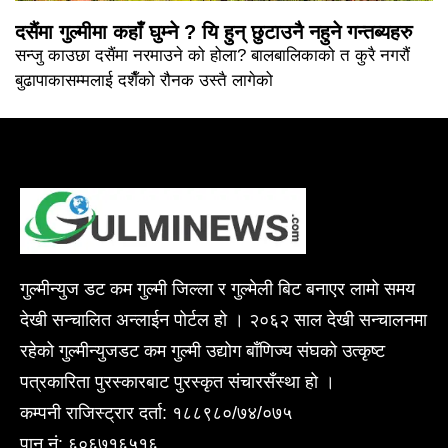
दसैंमा गुल्मीमा कहाँ घुम्ने ? यि हुन् छुटाउनै नहुने गन्तब्यहरु
सन्जु काउछा दसैंमा नरमाउने को होला? बालबालिकाको त कुरै नगरौं
बुढापाकासम्मलाई दशैँको रौनक उस्तै लागेको
गुल्मीन्युज डट कम गुल्मी जिल्ला र गुल्मेली बिट बनाएर लामो समय
देखी सन्चालित अन्लाईन पोर्टल हो । २०६२ साल देखी सन्चालनमा
रहेको गुल्मीन्युजडट कम गुल्मी उद्योग बाँणिज्य संघको उत्कृष्ट
पत्रकारिता पुरस्कारबाट पुरस्कृत संचारसँस्था हो ।
कम्पनी राजिस्ट्रार दर्ता: १८८९८०/७४/०७५
पान नं: ६०६७१६५१६