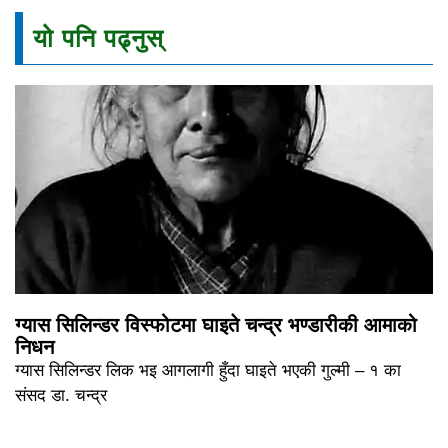
यो पनि पढ्नुस्
ग्यास सिलिन्डर विस्फोटमा घाइते चन्द्र भण्डारीकी आमाको
निधन
ग्यास सिलिन्डर लिक भइ आगलागी हुँदा घाइते भएकी गुल्मी – १ का
संसद डा. चन्द्र