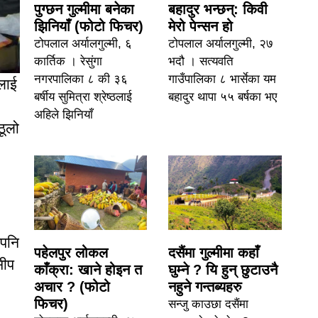
पुग्छन गुल्मीमा बनेका
बहादुर भन्छन्: किवी
झिनियाँ (फोटो फिचर)
मेरो पेन्सन हो
टोपलाल अर्यालगुल्मी, ६
टोपलाल अर्यालगुल्मी, २७
कार्तिक । रेसुंगा
भदौ । सत्यवति
नगरपालिका ८ की ३६
गाउँपालिका ८ भार्सेका यम
लाई
बर्षीय सुमित्रा श्रेष्ठलाई
बहादुर थापा ५५ बर्षका भए
अहिले झिनियाँ
ठूलो
एपनि
पहेलपुर लोकल
दसैंमा गुल्मीमा कहाँ
सीप
काँक्रा: खाने होइन त
घुम्ने ? यि हुन् छुटाउनै
अचार ? (फोटो
नहुने गन्तब्यहरु
फिचर)
सन्जु काउछा दसैंमा