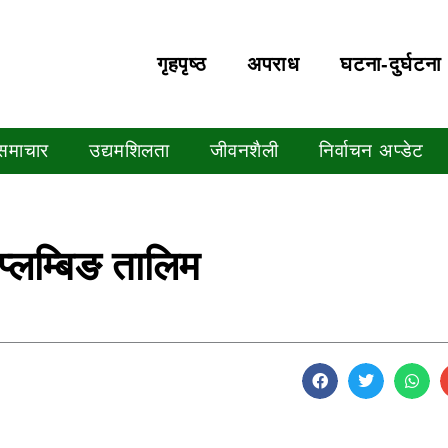
गृहपृष्‍ठ
अपराध
घटना-दुर्घटना
 समाचार
उद्यमशिलता
जीवनशैली
निर्वाचन अप्डेट
प्लम्बिङ तालिम