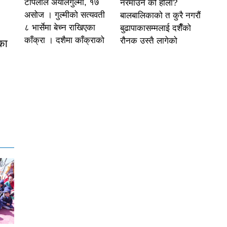
टोपलाल अर्यालगुल्मी, १७
नरमाउने को होला?
असोज । गुल्मीको सत्यवती
बालबालिकाको त कुरै नगरौं
८ भार्सेमा बेच्न राखिएका
बुढापाकासम्मलाई दशैँको
काँक्रा । दशैमा काँक्राको
रौनक उस्तै लागेको
का