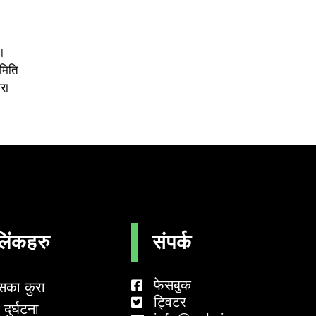
।
समिति
रा
लिंकहरु
संपर्क
फेसबुक
सका कुरा
ट्विटर
दुर्घटना