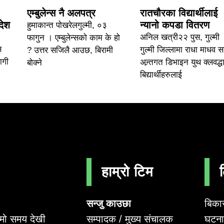
एम्बुलेन्स नै अलपत्र
रातचौरका विद्यार्थीलाई
देश
न्यानो कपडा वितरण
हुमाकान्त पोखरेलगुल्मी, ०३
अनिल खत्री२२ पुस, गुल्मी 
फागुन । एम्बुलेन्सको काम के हो
स
गुल्मी जिल्लामा राधा माधव 
? उत्तर सजिलै आउछ, बिरामी
ागी
अन्र्तगत डिभाइन युथ क्लवद्धा
बोक्ने
बिद्यार्थीहरुलाई
हाम्रो टिम
सन्जु काउछा
बिका
सम्पादक / मुख्य संचालक
घटना 
लामो समय देखी