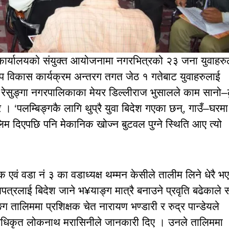
 कार्यालयको संयुक्त आयोजनामा नगरभित्रको २३ जना युवाहरु
ीप विकास कार्यक्रम अन्तरग तगत जेठ १ गतेबाट युवाहरुलाई
रेसुङ्गा नगरपालिकाका मेयर डिल्लीराज भुसालले काम सानो–
। ‘पलम्बिङ्गकै लागि थुप्रै युवा बिदेश गएका छन्, गाउँ–घरमा
िम दिएपछि पनि मेकानिक खोज्न बुटवल पुग्ने स्थिति आए त्यो
वं वडा नं ३ का वडाध्यक्ष थम्मन केसीले तालीम लिने धेरै भ
पत्रलाई बिदेश जाने भ¥याङ्ग मात्रै बनाउने प्रवृति बढेकाले 
ग तालिममा प्रशिक्षक चेत नारायण भण्डारी र रुद्र पान्डेयले
ा अधिकृत लोकनाथ मरासिनीले जानकारी दिए । उनले तालिममा