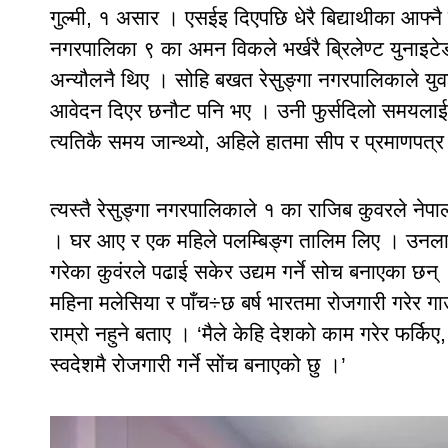
गुल्मी, १ असार । एसईइ दिएपछि धेरै बिद्याथीका आफ्नै
नगरपालिका ९ का अमन विकले भर्खरै ब्रिलेण्ट युनाइटे
अन्यौलनै थिए । सोहि बखत रेसुङ्गा नगरपालिकाले यु
आवेदन दिएर छनौट पनि भए । उनी फुर्सदिलो समयलाई 
त्यतिकै समय जान्थ्यो, अहिले हातमा सीप र प्रमाणपत्र प
त्यस्तै रेसुङ्गा नगरपालिकाले १ का राजिब कुवरले ने
। घर आए र एक महिले पलम्बिङ्ग तालिम लिए । उनलाई
गरेका कुवंरले पढाई सकेर उद्यम गर्ने सोच बनाएका छन
महिना मलेसिया र पाँच÷छ बर्ष भारतमा रोजगारी गरेर ग
राम्रो नहुने बताए । ‘मैले केहि देशको काम गरेर फर्किए,
स्वदेशमै रोजगारी गर्ने सोंच बनाएको छु ।’