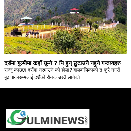
दसैंमा गुल्मीमा कहाँ घुम्ने ? यि हुन् छुटाउनै नहुने गन्तब्यहरु
सन्जु काउछा दसैंमा नरमाउने को होला? बालबालिकाको त कुरै नगरौं
बुढापाकासम्मलाई दशैँको रौनक उस्तै लागेको