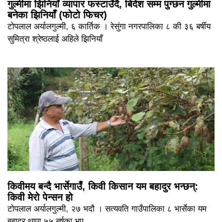
गुल्मीमा झिनियाँ व्यापार फस्टाउँदै, बिदेश सम्म पुग्छन गुल्मीमा
बनेका झिनियाँ (फोटो फिचर)
टोपलाल अर्यालगुल्मी, ६ कार्तिक । रेसुंगा नगरपालिका ८ की ३६ बर्षीय
सुमित्रा श्रेष्ठलाई अहिले झिनियाँ
किवीमय बन्दै भार्सेगाउँ, किवी किसान यम बहादुर भन्छन्:
किवी मेरो पेन्सन हो
टोपलाल अर्यालगुल्मी, २७ भदौ । सत्यवति गाउँपालिका ८ भार्सेका यम
बहादुर थापा ५५ बर्षका भए