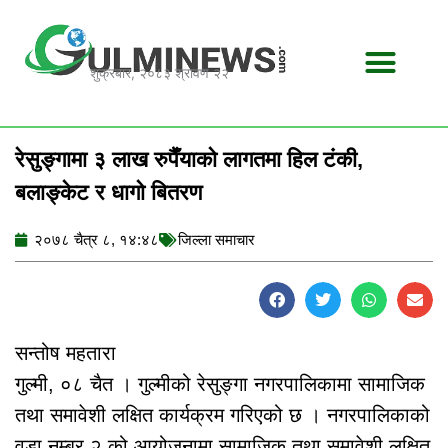
Skip
to
content
शुक्रबार, २०८३ श्रावण २२
रेसुङ्गामा ३ लाख रुपैँयाको लागतमा हिल टंकी,
बलाङ्केट र धागो बितरण
२०७८ चैत्र ८, १४:४८
जिल्ला समाचार
सन्तोष महतारा
गुल्मी, ०८ चैत । गुल्मीको रेसुङ्गा नगरपालिकामा सामाजिक
तथा समावेशी लक्षित कार्यक्रम गरिएको छ । नगरपालिकाको
वडा नम्बर २ को आयोजनामा सामाजिक तथा समावेशी लक्षित