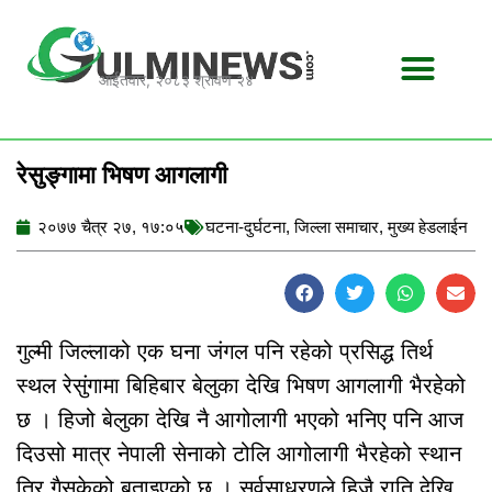
Skip
to
content
आईतवार, २०८३ श्रावण २४
रेसुङ्गामा भिषण आगलागी
२०७७ चैत्र २७, १७:०५
घटना-दुर्घटना
,
जिल्ला समाचार
,
मुख्य हेडलाईन
गुल्मी जिल्लाको एक घना जंगल पनि रहेको प्रसिद्ध तिर्थ
स्थल रेसुंगामा बिहिबार बेलुका देखि भिषण आगलागी भैरहेको
छ । हिजो बेलुका देखि नै आगोलागी भएको भनिए पनि आज
दिउसो मात्र नेपाली सेनाको टोलि आगोलागी भैरहेको स्थान
तिर गैसकेको बताइएको छ । सर्वसाधरणले हिजै राति देखि