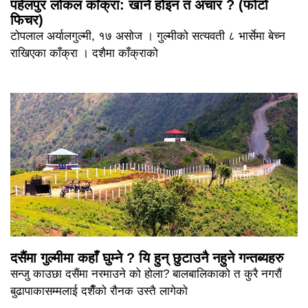
पहेलपुर लोकल काँक्रा: खाने होइन त अचार ? (फोटो
फिचर)
टोपलाल अर्यालगुल्मी, १७ असोज । गुल्मीको सत्यवती ८ भार्सेमा बेच्न
राखिएका काँक्रा । दशैमा काँक्राको
दसैंमा गुल्मीमा कहाँ घुम्ने ? यि हुन् छुटाउनै नहुने गन्तब्यहरु
सन्जु काउछा दसैंमा नरमाउने को होला? बालबालिकाको त कुरै नगरौं
बुढापाकासम्मलाई दशैँको रौनक उस्तै लागेको