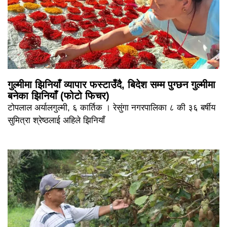
गुल्मीमा झिनियाँ व्यापार फस्टाउँदै, बिदेश सम्म पुग्छन गुल्मीमा
बनेका झिनियाँ (फोटो फिचर)
टोपलाल अर्यालगुल्मी, ६ कार्तिक । रेसुंगा नगरपालिका ८ की ३६ बर्षीय
सुमित्रा श्रेष्ठलाई अहिले झिनियाँ