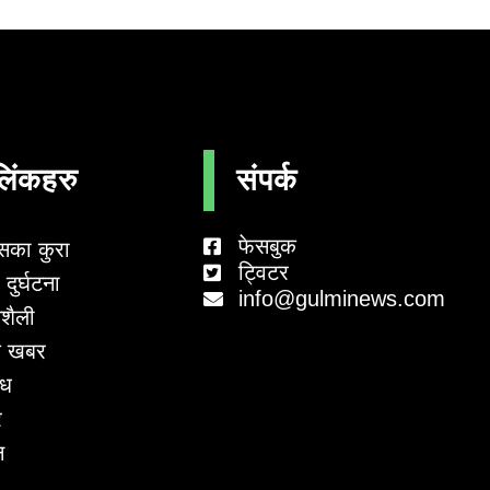
लिंकहरु
संपर्क
फेसबुक
सका कुरा
ट्विटर
दुर्घटना
info@gulminews.com
शैली
 खबर
ाध
र
न