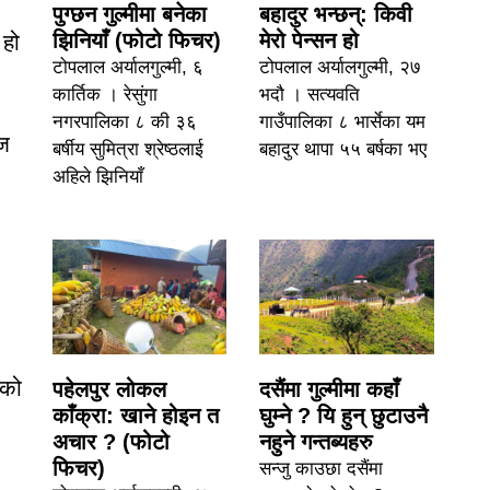
पुग्छन गुल्मीमा बनेका
बहादुर भन्छन्: किवी
झिनियाँ (फोटो फिचर)
मेरो पेन्सन हो
 हो
टोपलाल अर्यालगुल्मी, ६
टोपलाल अर्यालगुल्मी, २७
कार्तिक । रेसुंगा
भदौ । सत्यवति
नगरपालिका ८ की ३६
गाउँपालिका ८ भार्सेका यम
ाज
बर्षीय सुमित्रा श्रेष्ठलाई
बहादुर थापा ५५ बर्षका भए
अहिले झिनियाँ
तको
पहेलपुर लोकल
दसैंमा गुल्मीमा कहाँ
काँक्रा: खाने होइन त
घुम्ने ? यि हुन् छुटाउनै
अचार ? (फोटो
नहुने गन्तब्यहरु
फिचर)
सन्जु काउछा दसैंमा