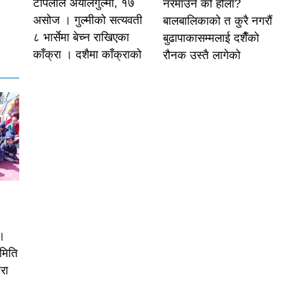
टोपलाल अर्यालगुल्मी, १७
नरमाउने को होला?
असोज । गुल्मीको सत्यवती
बालबालिकाको त कुरै नगरौं
८ भार्सेमा बेच्न राखिएका
बुढापाकासम्मलाई दशैँको
काँक्रा । दशैमा काँक्राको
रौनक उस्तै लागेको
।
समिति
रा