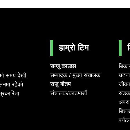
हाम्रो टिम
सन्जु काउछा
बिका
सम्पादक / मुख्य संचालक
घटना 
लामो समय देखी
राजु गौतम
जीवन
लनमा रहेको
संचालक/काठमाडौं
सडक
पत्रकारिता
अपर
बिचा
पर्यट