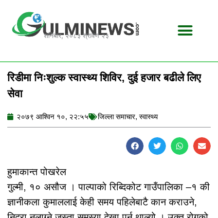
Skip
to
content
शनिबार, २०८३ श्रावण २३
रिडीमा निःशुल्क स्वास्थ्य शिविर, दुई हजार बढीले लिए
सेवा
२०७९ आश्विन १०, २२:५५
जिल्ला समाचार
,
स्वास्थ्य
हुमाकान्त पोखरेल
गुल्मी, १० असौज । पाल्पाको रिब्दिकोट गाउँपालिका –१ की
ज्ञानीकला कुमाललाई केही समय पहिलेबाटै कान कराउने,
निद्रा नलाग्ने जस्ता समस्या देखा पर्न थाल्यो । उक्त रोगको