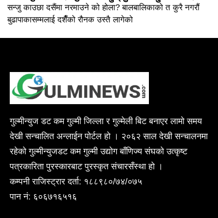
सन्जु काउछा दसैंमा नरमाउने को होला? बालबालिकाको त कुरै नगरौं
बुढापाकासम्मलाई दशैँको रौनक उस्तै लागेको
गुल्मीन्युज डट कम गुल्मी जिल्ला र गुल्मेली बिट बनाएर लामो समय
देखी सन्चालित अन्लाईन पोर्टल हो । २०६२ साल देखी सन्चालनमा
रहेको गुल्मीन्युजडट कम गुल्मी उद्योग बाँणिज्य संघको उत्कृष्ट
पत्रकारिता पुरस्कारबाट पुरस्कृत संचारसँस्था हो ।
कम्पनी राजिस्ट्रार दर्ता: १८८९८०/७४/०७५
पान नं: ६०६७१६५१६