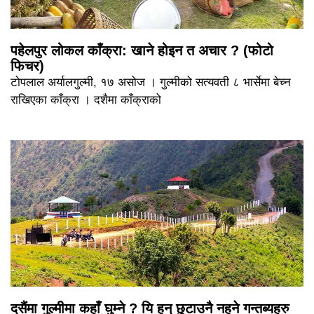
पहेलपुर लोकल काँक्रा: खाने होइन त अचार ? (फोटो
फिचर)
टोपलाल अर्यालगुल्मी, १७ असोज । गुल्मीको सत्यवती ८ भार्सेमा बेच्न
राखिएका काँक्रा । दशैमा काँक्राको
दसैंमा गुल्मीमा कहाँ घुम्ने ? यि हुन् छुटाउनै नहुने गन्तब्यहरु