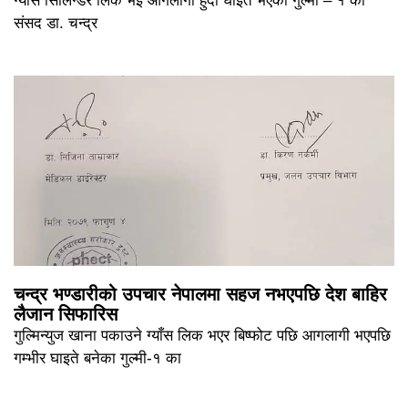
ग्यास सिलिन्डर लिक भइ आगलागी हुँदा घाइते भएकी गुल्मी – १ का
संसद डा. चन्द्र
चन्द्र भण्डारीको उपचार नेपालमा सहज नभएपछि देश बाहिर
लैजान सिफारिस
गुल्मिन्युज खाना पकाउने ग्याँस लिक भएर बिष्फोट पछि आगलागी भएपछि
गम्भीर घाइते बनेका गुल्मी-१ का