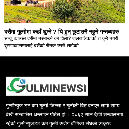
दसैंमा गुल्मीमा कहाँ घुम्ने ? यि हुन् छुटाउनै नहुने गन्तब्यहरु
सन्जु काउछा दसैंमा नरमाउने को होला? बालबालिकाको त कुरै नगरौं
बुढापाकासम्मलाई दशैँको रौनक उस्तै लागेको
गुल्मीन्युज डट कम गुल्मी जिल्ला र गुल्मेली बिट बनाएर लामो समय
देखी सन्चालित अन्लाईन पोर्टल हो । २०६२ साल देखी सन्चालनमा
रहेको गुल्मीन्युजडट कम गुल्मी उद्योग बाँणिज्य संघको उत्कृष्ट