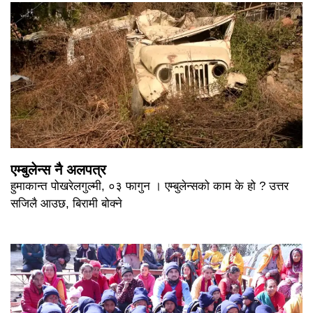
एम्बुलेन्स नै अलपत्र
हुमाकान्त पोखरेलगुल्मी, ०३ फागुन । एम्बुलेन्सको काम के हो ? उत्तर
सजिलै आउछ, बिरामी बोक्ने