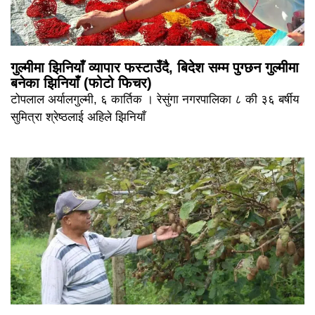
गुल्मीमा झिनियाँ व्यापार फस्टाउँदै, बिदेश सम्म पुग्छन गुल्मीमा
बनेका झिनियाँ (फोटो फिचर)
टोपलाल अर्यालगुल्मी, ६ कार्तिक । रेसुंगा नगरपालिका ८ की ३६ बर्षीय
सुमित्रा श्रेष्ठलाई अहिले झिनियाँ