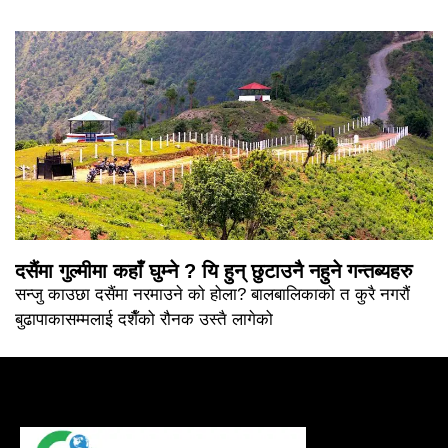
दसैंमा गुल्मीमा कहाँ घुम्ने ? यि हुन् छुटाउनै नहुने गन्तब्यहरु
सन्जु काउछा दसैंमा नरमाउने को होला? बालबालिकाको त कुरै नगरौं
बुढापाकासम्मलाई दशैँको रौनक उस्तै लागेको