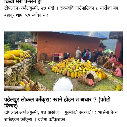
किवी मेरो पेन्सन हो
टोपलाल अर्यालगुल्मी, २७ भदौ । सत्यवति गाउँपालिका ८ भार्सेका यम
बहादुर थापा ५५ बर्षका भए
पहेलपुर लोकल काँक्रा: खाने होइन त अचार ? (फोटो
फिचर)
टोपलाल अर्यालगुल्मी, १७ असोज । गुल्मीको सत्यवती ८ भार्सेमा बेच्न
राखिएका काँक्रा । दशैमा काँक्राको