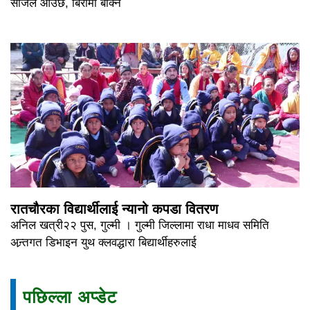
सजिलै आउछ, बिरामी बोक्ने
रातचौरका विद्यार्थीलाई न्यानो कपडा वितरण
अनिल खत्री२२ पुस, गुल्मी । गुल्मी जिल्लामा राधा माधव समिति
अन्र्तगत डिभाइन युथ क्लवद्धारा बिद्यार्थीहरुलाई
पछिल्ला अप्डेट