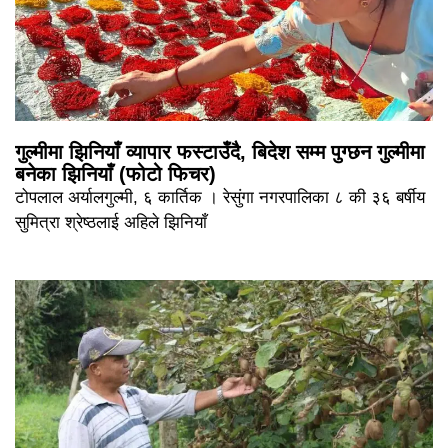
गुल्मीमा झिनियाँ व्यापार फस्टाउँदै, बिदेश सम्म पुग्छन गुल्मीमा
बनेका झिनियाँ (फोटो फिचर)
टोपलाल अर्यालगुल्मी, ६ कार्तिक । रेसुंगा नगरपालिका ८ की ३६ बर्षीय
सुमित्रा श्रेष्ठलाई अहिले झिनियाँ