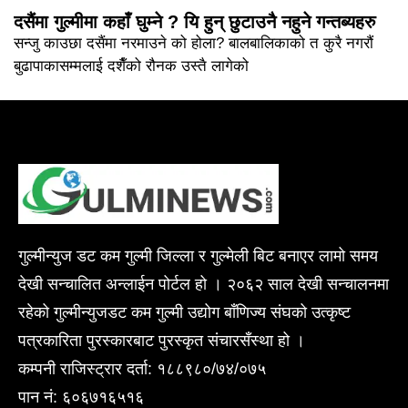
दसैंमा गुल्मीमा कहाँ घुम्ने ? यि हुन् छुटाउनै नहुने गन्तब्यहरु
सन्जु काउछा दसैंमा नरमाउने को होला? बालबालिकाको त कुरै नगरौं
बुढापाकासम्मलाई दशैँको रौनक उस्तै लागेको
गुल्मीन्युज डट कम गुल्मी जिल्ला र गुल्मेली बिट बनाएर लामो समय
देखी सन्चालित अन्लाईन पोर्टल हो । २०६२ साल देखी सन्चालनमा
रहेको गुल्मीन्युजडट कम गुल्मी उद्योग बाँणिज्य संघको उत्कृष्ट
पत्रकारिता पुरस्कारबाट पुरस्कृत संचारसँस्था हो ।
कम्पनी राजिस्ट्रार दर्ता: १८८९८०/७४/०७५
पान नं: ६०६७१६५१६