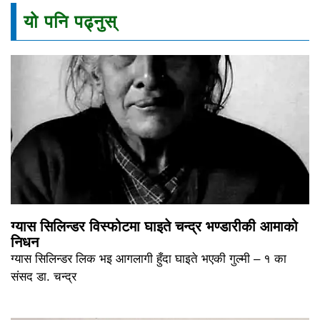
यो पनि पढ्नुस्
ग्यास सिलिन्डर विस्फोटमा घाइते चन्द्र भण्डारीकी आमाको
निधन
ग्यास सिलिन्डर लिक भइ आगलागी हुँदा घाइते भएकी गुल्मी – १ का
संसद डा. चन्द्र