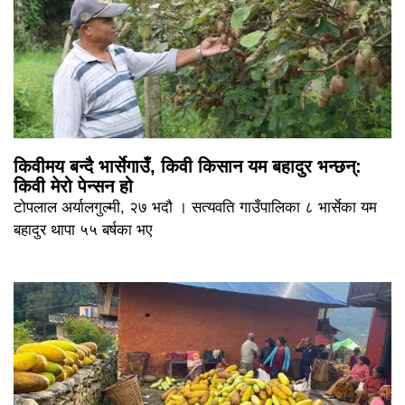
किवीमय बन्दै भार्सेगाउँ, किवी किसान यम बहादुर भन्छन्:
किवी मेरो पेन्सन हो
टोपलाल अर्यालगुल्मी, २७ भदौ । सत्यवति गाउँपालिका ८ भार्सेका यम
बहादुर थापा ५५ बर्षका भए